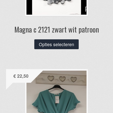
Magna c 2121 zwart wit patroon
Dit
Opties selecteren
product
heeft
meerdere
variaties.
€
22,50
Deze
optie
kan
gekozen
worden