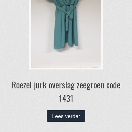
op
de
productpagina
Roezel jurk overslag zeegroen code
1431
Lees verder