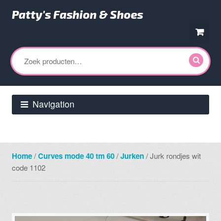
Patty's Fashion & Shoes
Ga
Ga
door
direct
Zoeken
naar
naar
naar:
navigatie
de
inhoud
Navigation
Home
/
Curves mode 40 tm 60
/
Jurken
/ Jurk rondjes wit
code 1102