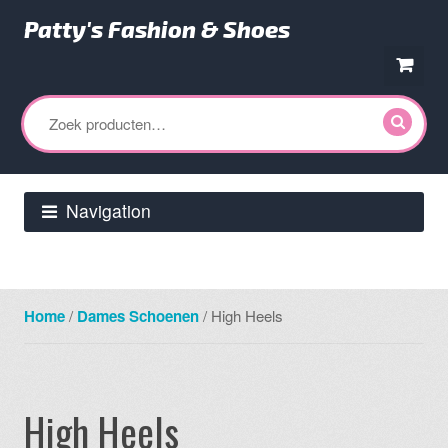
Patty's Fashion & Shoes
Ga
Ga
door
direct
Zoeken
naar
naar
naar:
navigatie
de
inhoud
Navigation
Home
/
Dames Schoenen
/ High Heels
High Heels