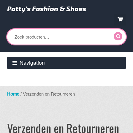
Patty's Fashion & Shoes
Ga
Ga
door
direct
Zoeken
naar
naar
naar:
navigatie
de
inhoud
Navigation
Home
/ Verzenden en Retourneren
Verzenden en Retourneren