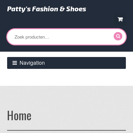
Patty's Fashion & Shoes
Ga
Ga
door
direct
Zoeken
naar
naar
naar:
navigatie
de
inhoud
Navigation
Home