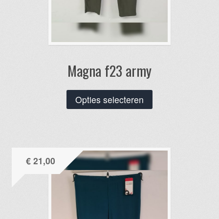
Magna f23 army
Dit
Opties selecteren
product
heeft
meerdere
variaties.
€
21,00
Deze
optie
kan
gekozen