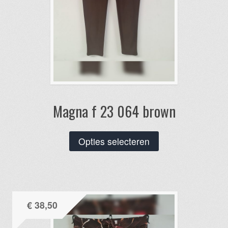
Magna f 23 064 brown
Dit
Opties selecteren
product
heeft
meerdere
variaties.
€
38,50
Deze
optie