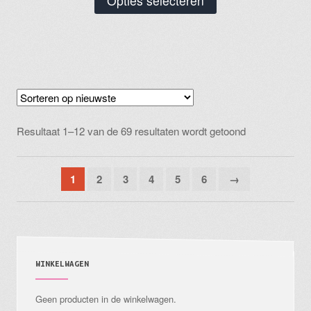
Opties selecteren
product
heeft
meerdere
variaties.
Deze
optie
Gesorteerd
kan
Resultaat 1–12 van de 69 resultaten wordt getoond
op
gekozen
nieuwste
worden
1
2
3
4
5
6
→
op
de
productpagina
WINKELWAGEN
Geen producten in de winkelwagen.