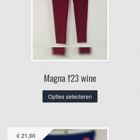
Magna f23 wine
Dit
Opties selecteren
product
heeft
meerdere
variaties.
€
21,00
Deze