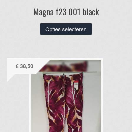
Magna f23 001 black
Dit
Opties selecteren
product
heeft
meerdere
variaties.
€
38,50
Deze
optie
kan
gekozen
worden
op
de
productpagina