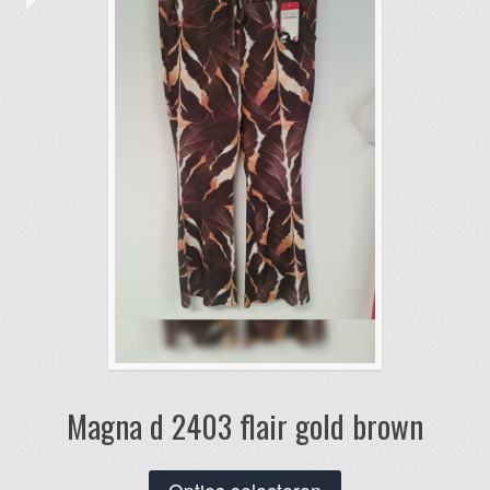
kan
gekozen
worden
op
de
productpagina
Magna d 2403 flair gold brown
Dit