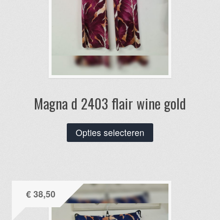
Magna d 2403 flair wine gold
Dit
Opties selecteren
product
heeft
meerdere
variaties.
€
38,50
Deze
optie