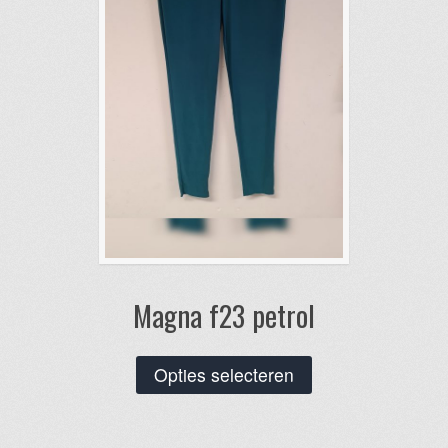
worden
op
de
productpagina
Magna f23 petrol
Dit
Opties selecteren
product
heeft