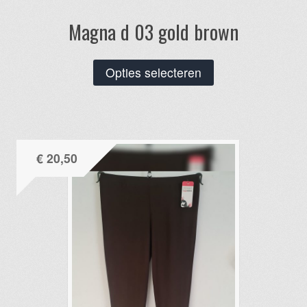
Magna d 03 gold brown
Dit
Opties selecteren
product
heeft
meerdere
variaties.
€
20,50
Deze
optie
kan
gekozen
worden
op
de
productpagina