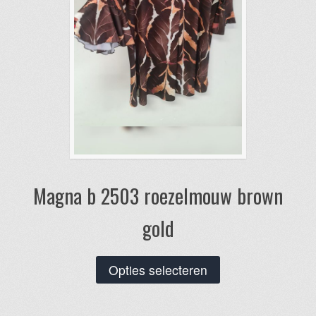
de
productpagina
Magna b 2503 roezelmouw brown
gold
Dit
Opties selecteren
product
heeft