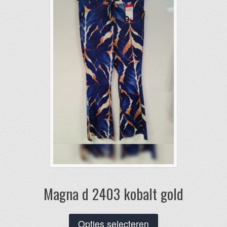
kan
gekozen
worden
op
de
productpagina
Magna d 2403 kobalt gold
Dit
Opties selecteren