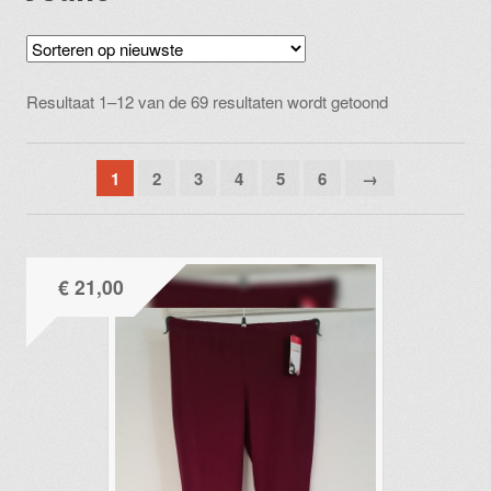
Gesorteerd
Resultaat 1–12 van de 69 resultaten wordt getoond
op
nieuwste
1
2
3
4
5
6
→
€
21,00