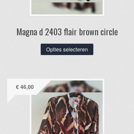
Magna d 2403 flair brown circle
Dit
Opties selecteren
product
heeft
meerdere
variaties.
€
46,00
Deze
optie
kan
gekozen
worden
op