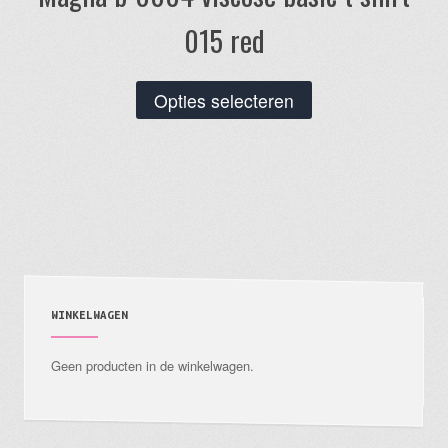
015 red
Dit
Opties selecteren
product
heeft
meerdere
variaties.
Deze
optie
kan
gekozen
WINKELWAGEN
worden
Geen producten in de winkelwagen.
op
de
productpagina