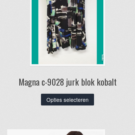
Magna c-9028 jurk blok kobalt
Dit
Opties selecteren
product
heeft
meerdere
variaties.