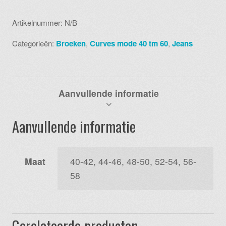
aantal
Artikelnummer:
N/B
Categorieën:
Broeken
,
Curves mode 40 tm 60
,
Jeans
Aanvullende informatie
Aanvullende informatie
Maat
40-42, 44-46, 48-50, 52-54, 56-
58
Gerelateerde producten