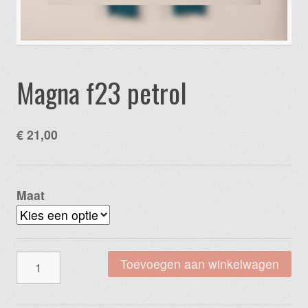
Magna f23 petrol
€
21,00
Maat
Magna
Toevoegen aan winkelwagen
f23
petrol