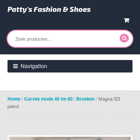
Patty's Fashion & Shoes
Ga
Ga
door
direct
Zoeken
naar
naar
naar:
navigatie
de
inhoud
Navigation
Home
/
Curves mode 40 tm 60
/
Broeken
/ Magna f23
petrol