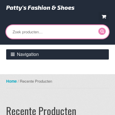
Patty's Fashion & Shoes
Ga
Ga
door
direct
Zoeken
naar
naar
naar:
navigatie
de
inhoud
Navigation
Home
/ Recente Producten
Recente Producten