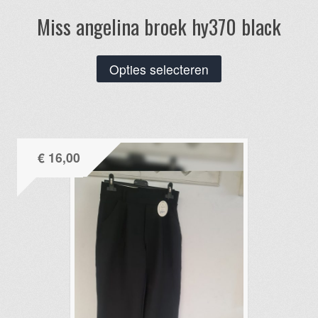
Miss angelina broek hy370 black
Dit
Opties selecteren
product
heeft
meerdere
variaties.
€
16,00
Deze
optie
kan
gekozen
worden
op
de
productpagina