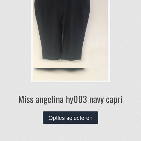
op
de
productpagina
Miss angelina hy003 navy capri
Dit
Opties selecteren
product
heeft