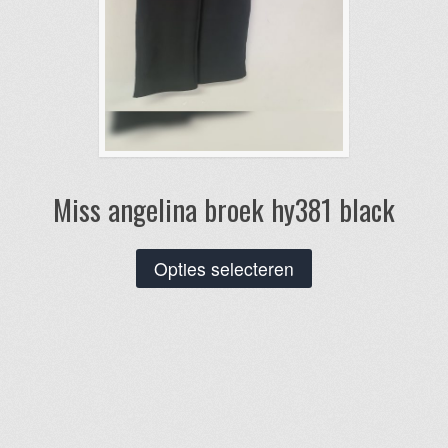
Miss angelina broek hy381 black
Dit
Opties selecteren
product
heeft
meerdere
variaties.
Deze
optie