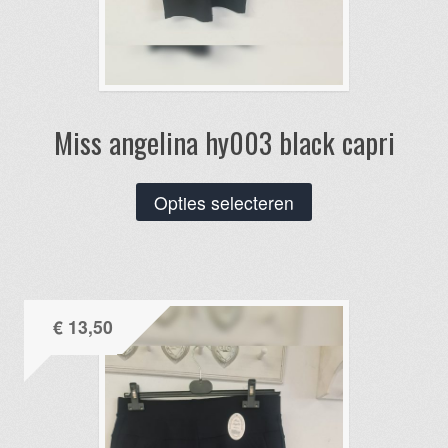
Miss angelina hy003 black capri
Dit
Opties selecteren
product
heeft
meerdere
variaties.
€
13,50
Deze
optie
kan
gekozen
worden