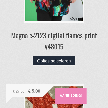
Magna c-2123 digital flames print
y48015
Dit
Opties selecteren
product
heeft
meerdere
variaties.
Oorspronkelijke
Huidige
€
5,00
€
27,50
Deze
AANBIEDING!
prijs
prijs
optie
was:
is:
kan