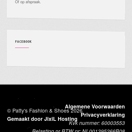
Of op afspraak.
FACEBOOK
Algemene Voorwaarden
© Patty's Fashion & Shoes 2026
Privacyverklaring
Gemaakt door JixiL Hosting
Kvk nummer: 60003553
Belasting nr BTW nr: NL001395266B08