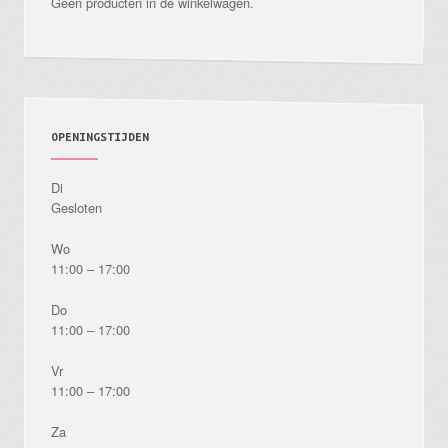
Geen producten in de winkelwagen.
op
de
productpagina
OPENINGSTIJDEN
Di
Gesloten
Wo
11:00 – 17:00
Do
11:00 – 17:00
Vr
11:00 – 17:00
Za