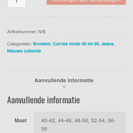
d-
2102
relaxed
travel
Artikelnummer:
N/B
pants
Categorieën:
Broeken
,
Curves mode 40 tm 60
,
Jeans
,
kleur
Nieuwe collectie
001
black
aantal
Aanvullende informatie
Aanvullende informatie
Maat
40-42, 44-46, 48-50, 52-54, 56-
58