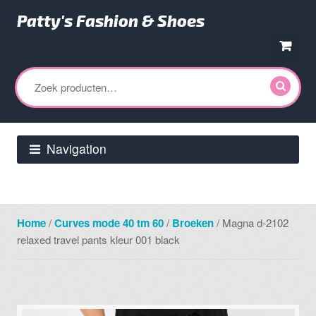
Patty's Fashion & Shoes
Ga
Ga
door
direct
Zoeken
naar
naar
naar:
navigatie
de
inhoud
Navigation
Home
/
Curves mode 40 tm 60
/
Broeken
/ Magna d-2102
relaxed travel pants kleur 001 black