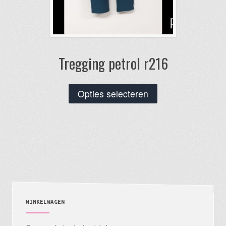
Tregging petrol r216
Dit
Opties selecteren
product
heeft
meerdere
variaties.
Deze
optie
kan
gekozen
WINKELWAGEN
worden