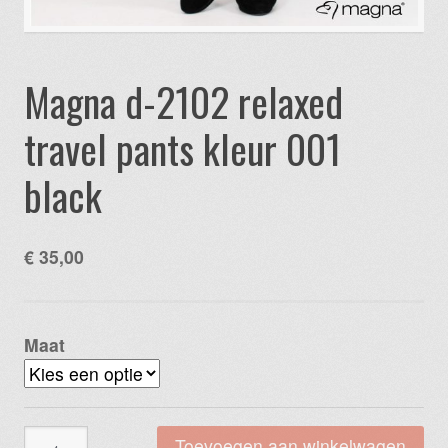
Magna d-2102 relaxed
travel pants kleur 001
black
€
35,00
Maat
Magna
Toevoegen aan winkelwagen