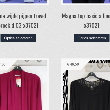
a wijde pijpen travel
Magna top basic a lin
broek d 03 x37021
x37021
Dit
Opties selecteren
Opties selecteren
product
heeft
meerdere
variaties.
,50
€
46,50
Deze
optie
kan
gekozen
worden
op
de
productpagina