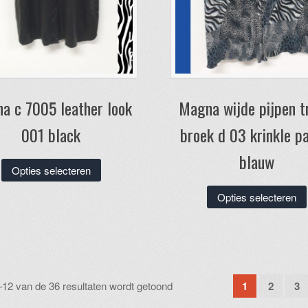
a c 7005 leather look
Magna wijde pijpen t
001 black
broek d 03 krinkle p
blauw
Dit
Opties selecteren
product
Opties selecteren
heeft
meerdere
variaties.
Deze
optie
kan
Gesorteerd
–12 van de 36 resultaten wordt getoond
1
2
3
gekozen
op