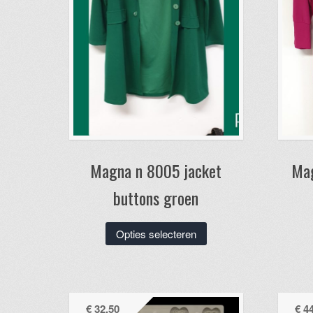
Magna n 8005 jacket
Mag
buttons groen
Dit
Opties selecteren
product
heeft
meerdere
variaties.
€
32,50
€
44