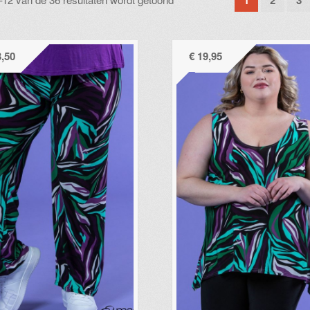
1
2
3
op
nieuwste
,50
€
19,95