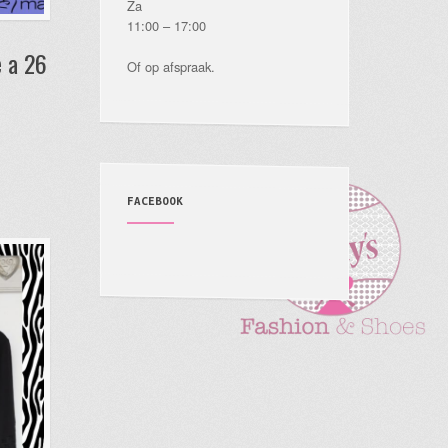
Za
11:00 – 17:00
e a 26
Of op afspraak.
Dit
product
heeft
FACEBOOK
meerdere
variaties.
Deze
optie
kan
gekozen
worden
op
de
productpagina