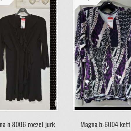
Deze
optie
kan
gekozen
worden
op
de
productpagina
a n 8006 roezel jurk
Magna b-6004 kett