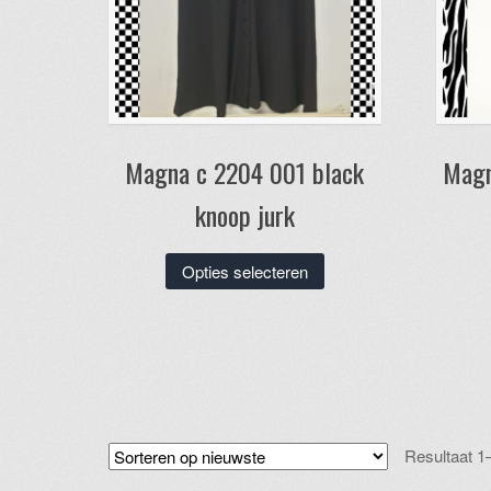
Magna c 2204 001 black
Magn
knoop jurk
Dit
Opties selecteren
product
heeft
meerdere
variaties.
Deze
optie
kan
Resultaat 1
gekozen