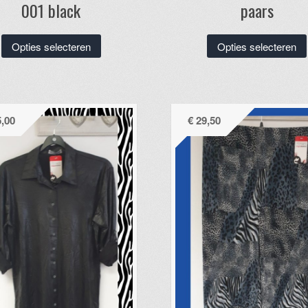
001 black
paars
Dit
Opties selecteren
Opties selecteren
product
heeft
meerdere
variaties.
,00
€
29,50
Deze
optie
kan
gekozen
worden
op
de
productpagina