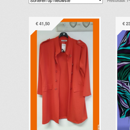
€
41,50
€
23