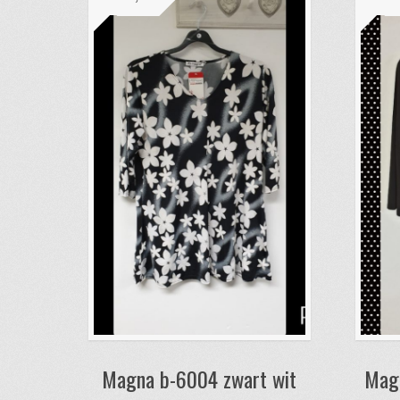
Deze
optie
kan
gekozen
worden
op
de
productpagina
Magna b-6004 zwart wit
Magn