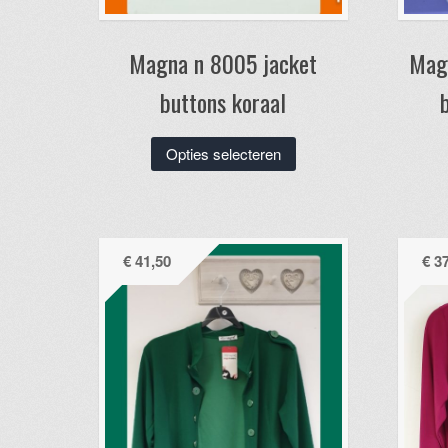
Magna n 8005 jacket
Magn
buttons koraal
Dit
Opties selecteren
product
heeft
meerdere
variaties.
€
41,50
€
37
Deze
optie
kan
gekozen
worden
op
de
productpagina