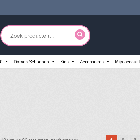
ken
r:
60
Dames Schoenen
Kids
Accessoires
Mijn account
Gesorteerd
–12 van de 36 resultaten wordt getoond