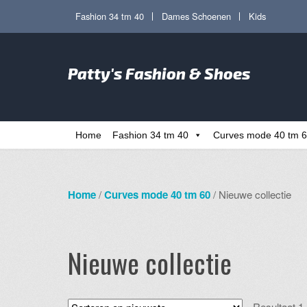
Ga
Ga
Fashion 34 tm 40
Dames Schoenen
Kids
door
direct
naar
naar
Zoe
navigatie
de
Patty's Fashion & Shoes
naa
inhoud
Home
Fashion 34 tm 40
Curves mode 40 tm 
Home
/
Curves mode 40 tm 60
/ Nieuwe collectie
Nieuwe collectie
Resultaat 1