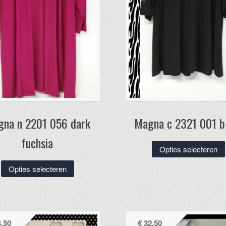
na n 2201 056 dark
Magna c 2321 001 b
fuchsia
Opties selecteren
Dit
Opties selecteren
product
heeft
meerdere
variaties.
,50
€
32,50