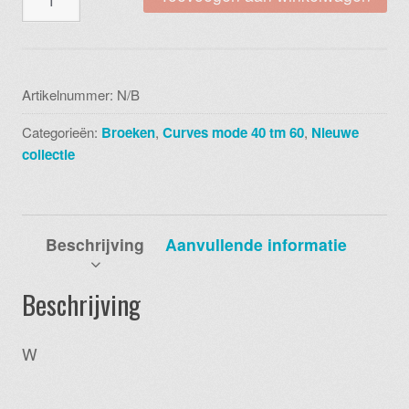
wijde
pijpen
travel
broek
Artikelnummer:
N/B
d
Categorieën:
Broeken
,
Curves mode 40 tm 60
,
Nieuwe
03
collectie
x37021
aantal
Beschrijving
Aanvullende informatie
Beschrijving
W