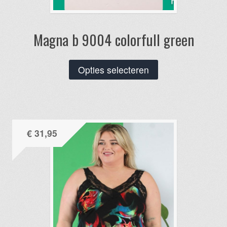
Magna b 9004 colorfull green
Dit
Opties selecteren
product
heeft
meerdere
variaties.
€
31,95
Deze
optie
kan
gekozen
worden
op
de