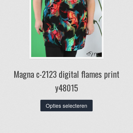
productpagina
Magna c-2123 digital flames print
y48015
Dit
Opties selecteren
product
heeft
meerdere