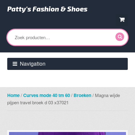
Patty's Fashion & Shoes
Ga
Ga
door
direct
Zoeken
naar
naar
naar:
navigatie
de
inhoud
Navigation
Home
/
Curves mode 40 tm 60
/
Broeken
/ Magna wijde
pijpen travel broek d 03 x37021