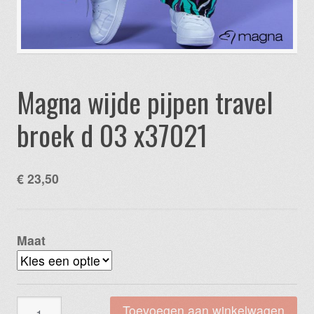
Magna wijde pijpen travel
broek d 03 x37021
€
23,50
Maat
Magna
Toevoegen aan winkelwagen