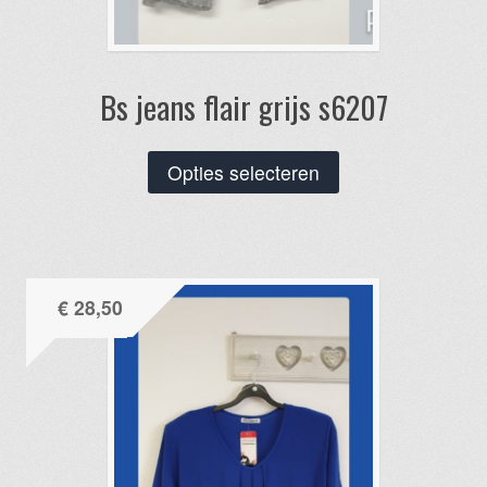
Bs jeans flair grijs s6207
Dit
Opties selecteren
product
heeft
meerdere
variaties.
€
28,50
Deze
optie
kan
gekozen
worden
op