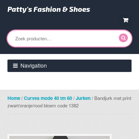
Patty's Fashion & Shoes
Ga
Ga
door
direct
Zoeken
naar
naar
naar:
navigatie
de
inhoud
Navigation
Home
/
Curves mode 40 tm 60
/
Jurken
/ Bandjurk met print
zwart/oranje/rood bloem code 1382