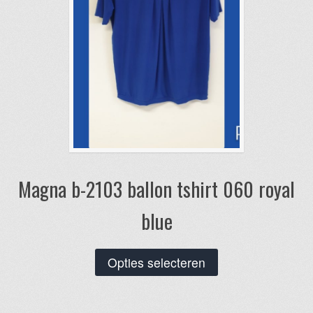
de
productpagina
Magna b-2103 ballon tshirt 060 royal
blue
Dit
Opties selecteren
product
heeft