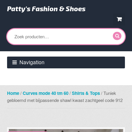
Patty's Fashion & Shoes
Ga
Ga
door
direct
Zoeken
naar
naar
naar:
navigatie
de
inhoud
Navigation
Home
/
Curves mode 40 tm 60
/
Shirts & Tops
/ Tuniek
gebloemd met bijpassende shawl kwast zachtgeel code 912