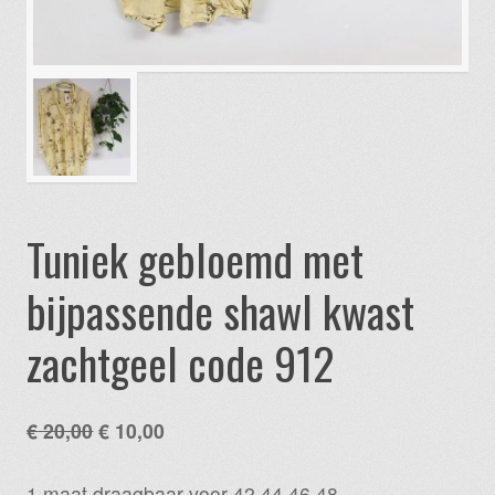
Tuniek gebloemd met
bijpassende shawl kwast
zachtgeel code 912
Oorspronkelijke
Huidige
€
20,00
€
10,00
prijs
prijs
was:
is:
1 maat draagbaar voor 42 44 46 48