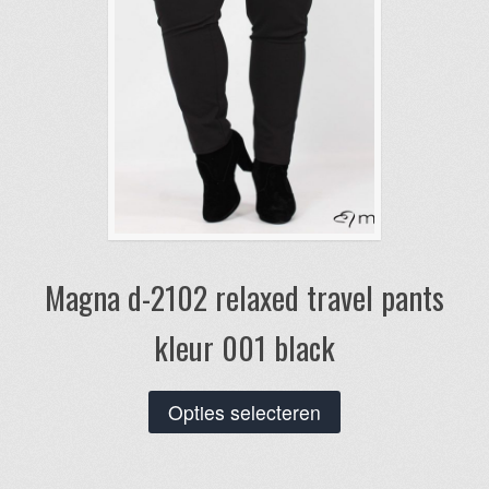
Magna d-2102 relaxed travel pants
kleur 001 black
Dit
Opties selecteren
product
heeft