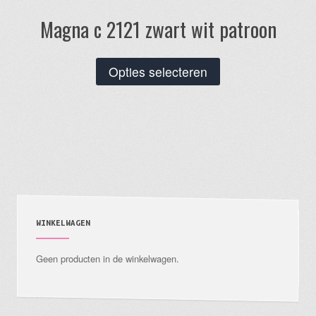
Magna c 2121 zwart wit patroon
Dit
Opties selecteren
product
heeft
meerdere
variaties.
Deze
optie
kan
gekozen
WINKELWAGEN
worden
Geen producten in de winkelwagen.
op
de
productpagina