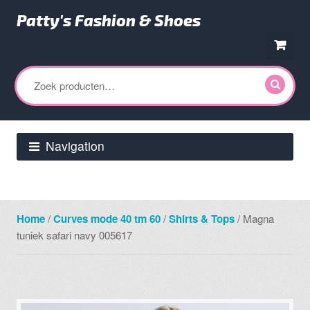
Patty's Fashion & Shoes
Ga
Ga
door
direct
Zoeken
naar
naar
naar:
navigatie
de
inhoud
Navigation
Home
/
Curves mode 40 tm 60
/
Shirts & Tops
/ Magna
tuniek safari navy 005617