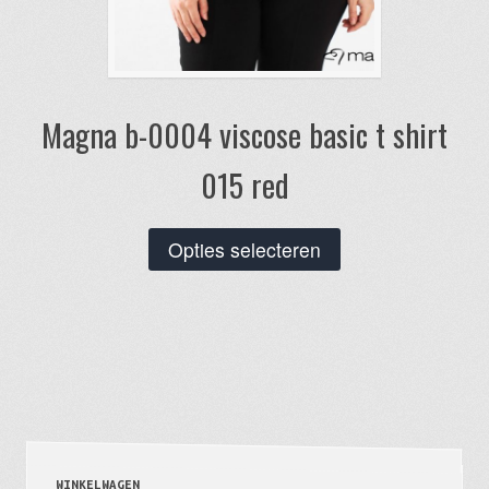
Magna b-0004 viscose basic t shirt
015 red
Dit
Opties selecteren
product
heeft
meerdere
variaties.
Deze
optie
kan
gekozen
WINKELWAGEN