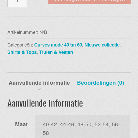
tuniek
safari
navy
005617
Artikelnummer:
N/B
aantal
Categorieën:
Curves mode 40 tm 60
,
Nieuwe collectie
,
Shirts & Tops
,
Truien & Vesten
Aanvullende informatie
Beoordelingen (0)
Aanvullende informatie
Maat
40-42, 44-46, 48-50, 52-54, 56-
58