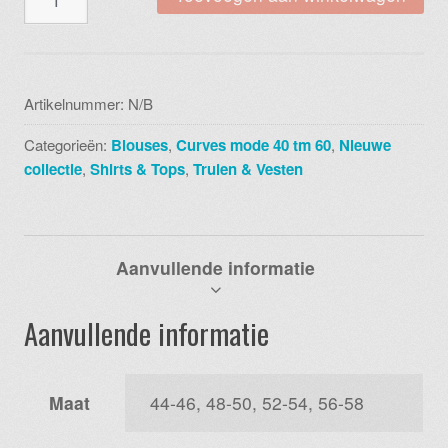
b-
93
tip
point
Artikelnummer:
N/B
viscose
Categorieën:
Blouses
,
Curves mode 40 tm 60
,
Nieuwe
white
collectie
,
Shirts & Tops
,
Truien & Vesten
leo
y85001
aantal
Aanvullende informatie
Aanvullende informatie
Maat
44-46, 48-50, 52-54, 56-58