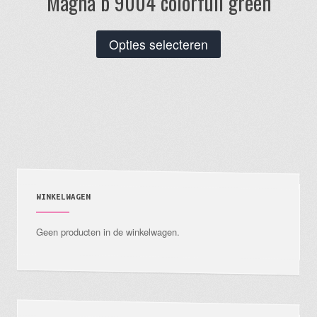
Magna b 9004 colorfull green
Dit
Opties selecteren
product
heeft
meerdere
variaties.
Deze
optie
kan
gekozen
WINKELWAGEN
worden
Geen producten in de winkelwagen.
op
de
productpagina