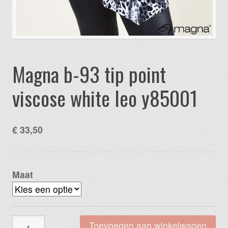
Magna b-93 tip point
viscose white leo y85001
€
33,50
Maat
Magna
Toevoegen aan winkelwagen