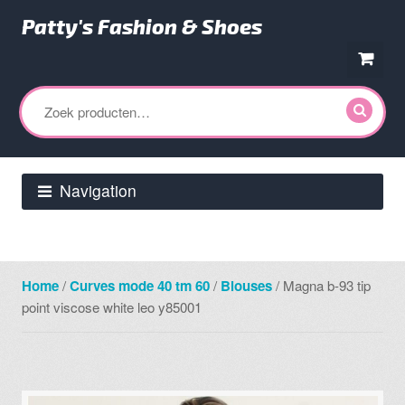
Patty's Fashion & Shoes
Ga
Ga
door
direct
Zoeken
naar
naar
naar:
navigatie
de
inhoud
Navigation
Home
/
Curves mode 40 tm 60
/
Blouses
/ Magna b-93 tip
point viscose white leo y85001