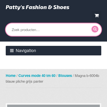
Patty's Fashion & Shoes
Ga
Ga
door
direct
Zoeken
naar
naar
naar:
navigatie
de
inhoud
Navigation
Home
/
Curves mode 40 tm 60
/
Blouses
/ Magna b-6004b
blauw pliche grijs panter