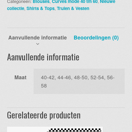
Categorieën:
Blouses
,
Curves mode 40 tm 60
,
Nieuwe
panter
collectie
,
Shirts & Tops
,
Truien & Vesten
aantal
Aanvullende informatie
Beoordelingen (0)
Aanvullende informatie
Maat
40-42, 44-46, 48-50, 52-54, 56-
58
Gerelateerde producten