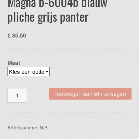
Magna b-6004b blauw
pliche grijs panter
€
35,50
Maat
Magna
Toevoegen aan winkelwagen
b-
6004b
blauw
pliche
Artikelnummer:
N/B
grijs