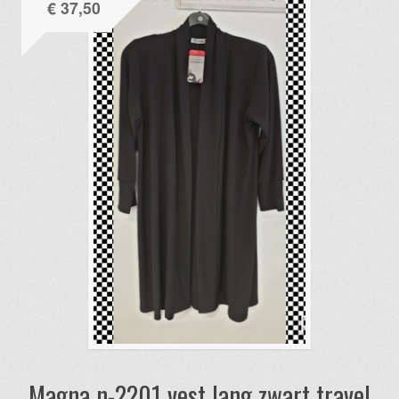
€
37,50
Magna n-2201 vest lang zwart travel