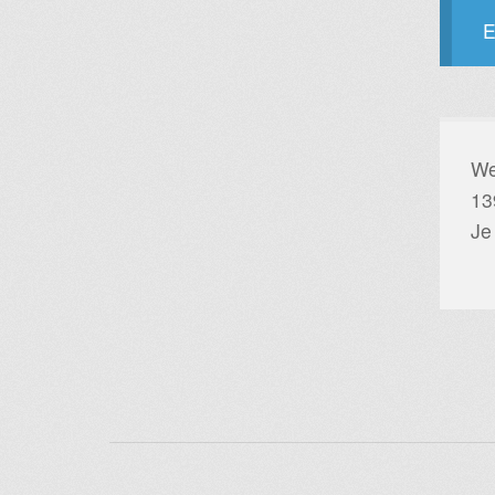
E
We
13
Je