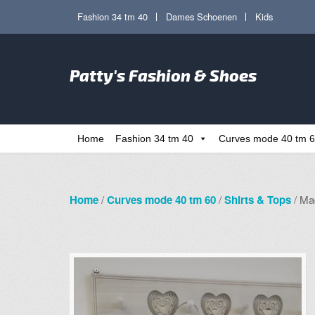
Ga
Ga
Fashion 34 tm 40
Dames Schoenen
Kids
door
direct
naar
naar
Zoe
navigatie
de
Patty's Fashion & Shoes
naa
inhoud
Home
Fashion 34 tm 40
Curves mode 40 tm 
Home
/
Curves mode 40 tm 60
/
Shirts & Tops
/ Mad