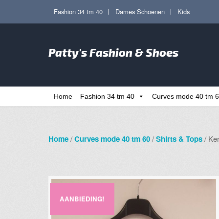
Ga
Ga
Fashion 34 tm 40
Dames Schoenen
Kids
door
direct
naar
naar
Zoe
navigatie
de
Patty's Fashion & Shoes
naa
inhoud
Home
Fashion 34 tm 40
Curves mode 40 tm 
Home
/
Curves mode 40 tm 60
/
Shirts & Tops
/ Ker
AANBIEDING!