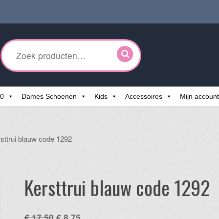
ken
r:
60
Dames Schoenen
Kids
Accessoires
Mijn account
sttrui blauw code 1292
Kersttrui blauw code 1292
Oorspronkelijke
Huidige
€
17,50
€
8,75