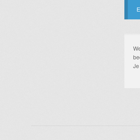
E
We
be
Je