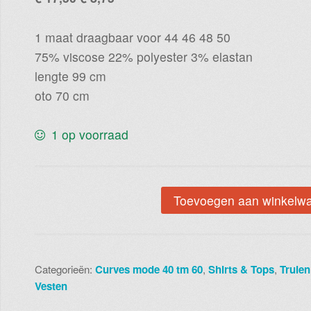
prijs
prijs
was:
is:
1 maat draagbaar voor 44 46 48 50
€ 17,50.
€ 8,75.
75% viscose 22% polyester 3% elastan
lengte 99 cm
oto 70 cm
1 op voorraad
Kersttrui
Toevoegen aan winkelw
blauw
code
1292
Categorieën:
Curves mode 40 tm 60
,
Shirts & Tops
,
Truien
aantal
Vesten