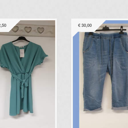
,50
€
30,00