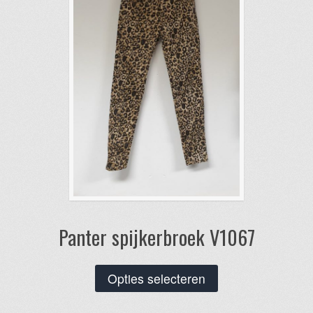
worden
op
de
productpagina
Panter spijkerbroek V1067
Dit
Opties selecteren
product
heeft