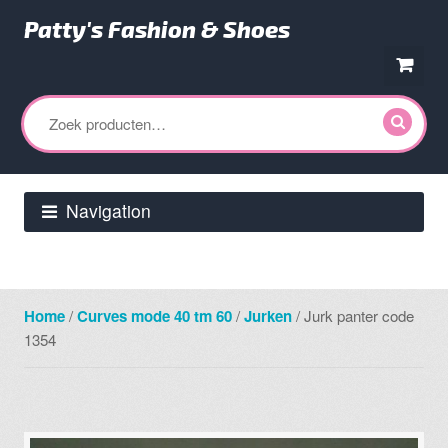
Patty's Fashion & Shoes
Ga
Ga
door
direct
Zoeken
naar
naar
naar:
navigatie
de
inhoud
Navigation
Home
/
Curves mode 40 tm 60
/
Jurken
/ Jurk panter code
1354