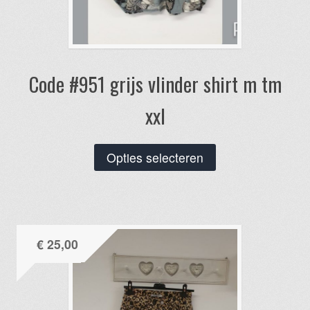
Code #951 grijs vlinder shirt m tm
xxl
Dit
Opties selecteren
product
heeft
meerdere
variaties.
€
25,00
Deze
optie
kan
gekozen