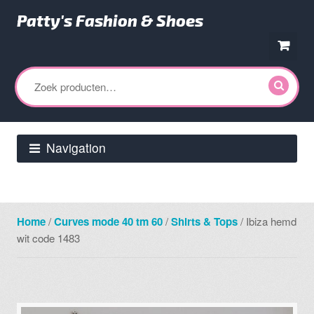
Patty's Fashion & Shoes
Ga
Ga
door
direct
Zoeken
naar
naar
naar:
navigatie
de
inhoud
Navigation
Home
/
Curves mode 40 tm 60
/
Shirts & Tops
/ Ibiza hemd
wit code 1483