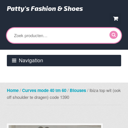
Patty's Fashion & Shoes
Ga
Ga
door
direct
Zoeken
naar
naar
naar:
navigatie
de
inhoud
Navigation
Home
/
Curves mode 40 tm 60
/
Blouses
/ Ibiza top wit (ook
off shoulder te dragen) code 1390