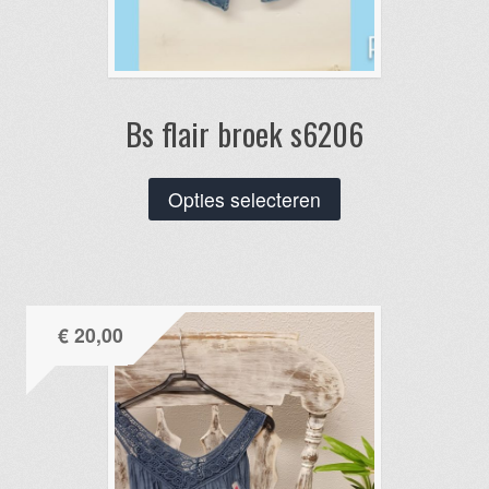
Bs flair broek s6206
Dit
Opties selecteren
product
heeft
meerdere
variaties.
€
20,00
Deze
optie
kan
gekozen
worden