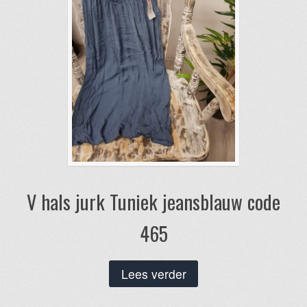
op
de
productpagina
V hals jurk Tuniek jeansblauw code
465
Lees verder