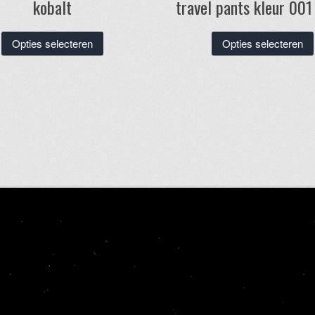
kobalt
travel pants kleur 001
Dit
Opties selecteren
Opties selecteren
product
heeft
meerdere
variaties.
Deze
optie
kan
gekozen
worden
op
de
productpagina