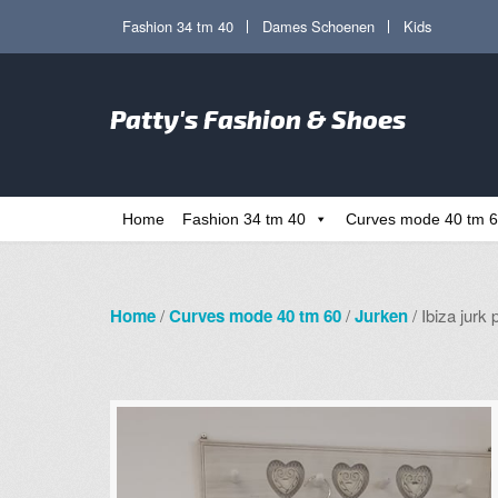
Ga
Ga
Fashion 34 tm 40
Dames Schoenen
Kids
door
direct
naar
naar
Zoe
navigatie
de
Patty's Fashion & Shoes
naa
inhoud
Home
Fashion 34 tm 40
Curves mode 40 tm 
Home
/
Curves mode 40 tm 60
/
Jurken
/ Ibiza jurk