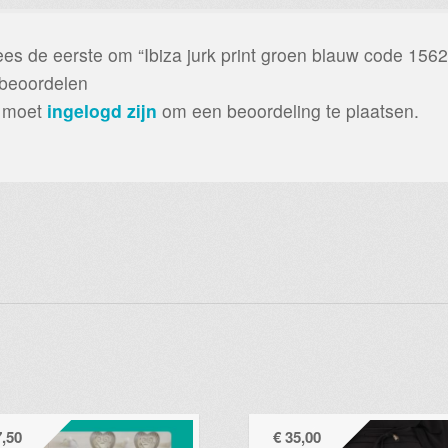
es de eerste om “Ibiza jurk print groen blauw code 1562
 beoordelen
 moet
ingelogd zijn
om een beoordeling te plaatsen.
,50
€
35,00