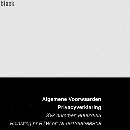
 black
Dit
product
heeft
meerdere
variaties.
Deze
optie
kan
gekozen
worden
op
de
Algemene Voorwaarden
productpagina
Privacyverklaring
Kvk nummer: 60003553
Belasting nr BTW nr: NL001395266B08