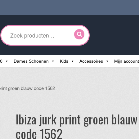
ken
r:
60
Dames Schoenen
Kids
Accessoires
Mijn account
 print groen blauw code 1562
Ibiza jurk print groen blauw
code 1562