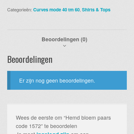
code
1572
Categorieën:
Curves mode 40 tm 60
,
Shirts & Tops
aantal
Beoordelingen (0)
Beoordelingen
Er zijn nog geen beoordelingen.
Wees de eerste om “Hemd bloem paars
code 1572” te beoordelen