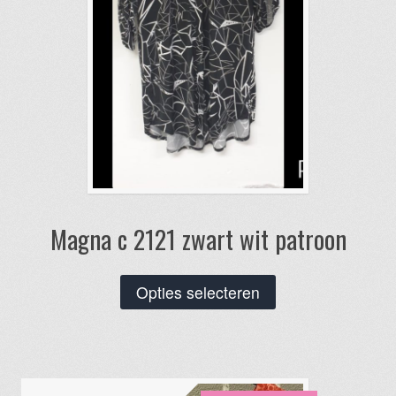
Magna c 2121 zwart wit patroon
Dit
Opties selecteren
product
heeft
meerdere
variaties.