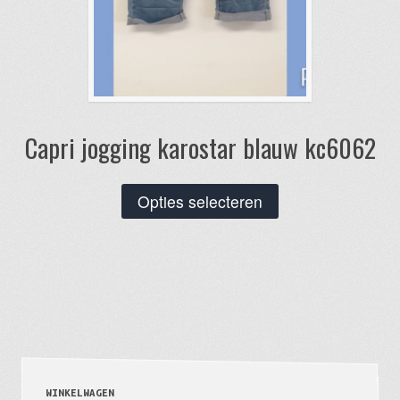
Capri jogging karostar blauw kc6062
Dit
Opties selecteren
product
heeft
meerdere
variaties.
Deze
optie
kan
gekozen
WINKELWAGEN