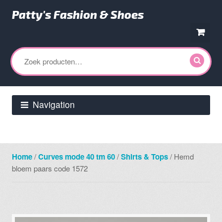
Patty's Fashion & Shoes
Ga
Ga
door
direct
Zoeken
naar
naar
naar:
navigatie
de
inhoud
Navigation
Home
/
Curves mode 40 tm 60
/
Shirts & Tops
/ Hemd
bloem paars code 1572