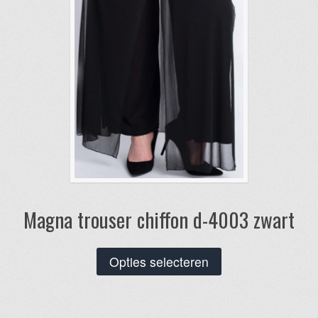
Magna trouser chiffon d-4003 zwart
Dit
Opties selecteren
product
heeft
meerdere