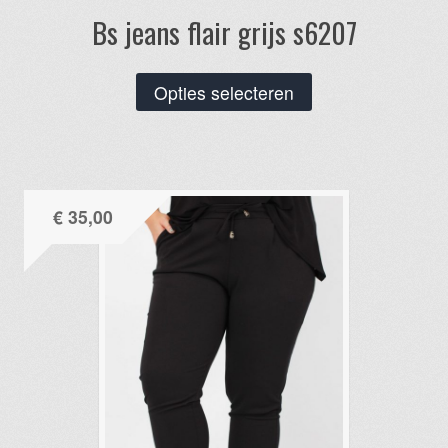
Bs jeans flair grijs s6207
Dit
Opties selecteren
product
heeft
meerdere
variaties.
€
35,00
Deze
optie
kan
gekozen
worden
op
de
productpagina