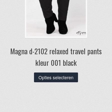
Magna d-2102 relaxed travel pants
kleur 001 black
Dit
Opties selecteren
product
heeft
meerdere
variaties.
Deze