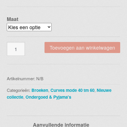
Maat
Gevoerde
Toevoegen aan winkelwagen
legging
zwart
lm1202
aantal
Artikelnummer:
N/B
Categorieën:
Broeken
,
Curves mode 40 tm 60
,
Nieuwe
collectie
,
Ondergoed & Pyjama's
Aanvullende informatie