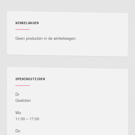
optie
kan
gekozen
WINKELWAGEN
worden
Geen producten in de winkelwagen.
op
de
productpagina
OPENINGSTIJDEN
Di
Gesloten
Wo
11:00 – 17:00
Do