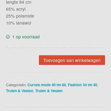
lengte 84 cm
65% acryl
25% polamide
10% lanawol
1 op voorraad
Gehaakt
Toevoegen aan winkelwagen
vest
roze
grijs
Categorieën:
Curves mode 40 tm 60
,
Fashion 34 tm 40
,
creme
Truien & Vesten
,
Truien & Vesten
code
884
aantal