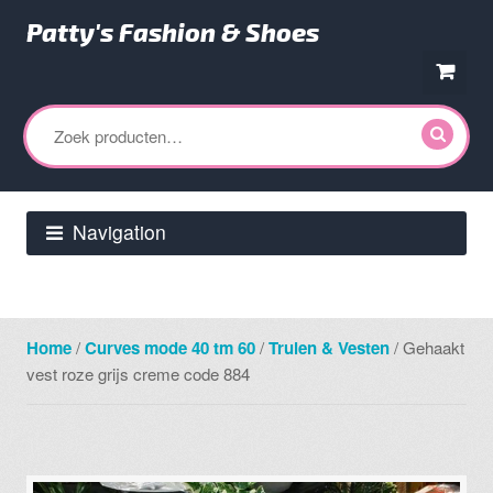
Patty's Fashion & Shoes
Ga
Ga
door
direct
Zoeken
naar
naar
naar:
navigatie
de
inhoud
Navigation
Home
/
Curves mode 40 tm 60
/
Truien & Vesten
/ Gehaakt
vest roze grijs creme code 884