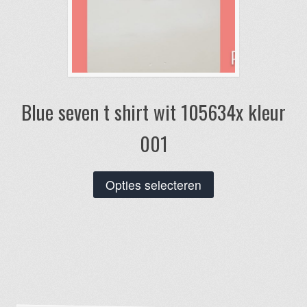
Blue seven t shirt wit 105634x kleur
001
Dit
Opties selecteren
product
heeft
meerdere
variaties.
Deze
optie