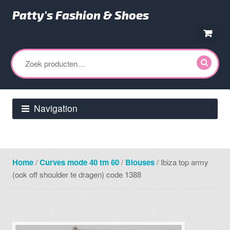
Patty's Fashion & Shoes
Ga
Ga
door
direct
Zoeken
naar
naar
naar:
navigatie
de
inhoud
Navigation
Home
/
Curves mode 40 tm 60
/
Blouses
/ Ibiza top army
(ook off shoulder te dragen) code 1388