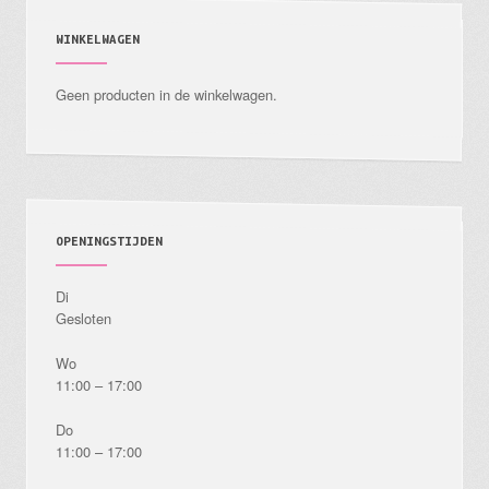
kan
gekozen
WINKELWAGEN
worden
Geen producten in de winkelwagen.
op
de
productpagina
OPENINGSTIJDEN
Di
Gesloten
Wo
11:00 – 17:00
Do
11:00 – 17:00