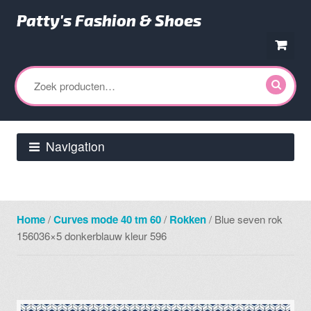
Patty's Fashion & Shoes
Ga
Ga
door
direct
Zoeken
naar
naar
naar:
navigatie
de
inhoud
Navigation
Home
/
Curves mode 40 tm 60
/
Rokken
/ Blue seven rok
156036×5 donkerblauw kleur 596