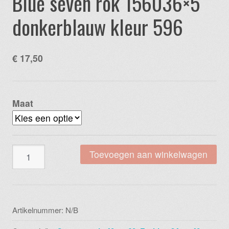
Blue seven rok 156036×5
donkerblauw kleur 596
€
17,50
Maat
Blue
Toevoegen aan winkelwagen
seven
rok
156036x5
donkerblauw
Artikelnummer:
N/B
kleur