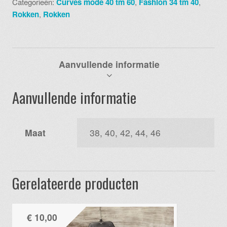
Categorieën:
Curves mode 40 tm 60
,
Fashion 34 tm 40
,
596
Rokken
,
Rokken
aantal
Aanvullende informatie
Aanvullende informatie
Maat
38, 40, 42, 44, 46
Gerelateerde producten
€
10,00