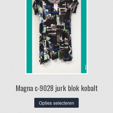
gekozen
worden
op
de
productpagina
Magna c-9028 jurk blok kobalt
Dit
Opties selecteren
product