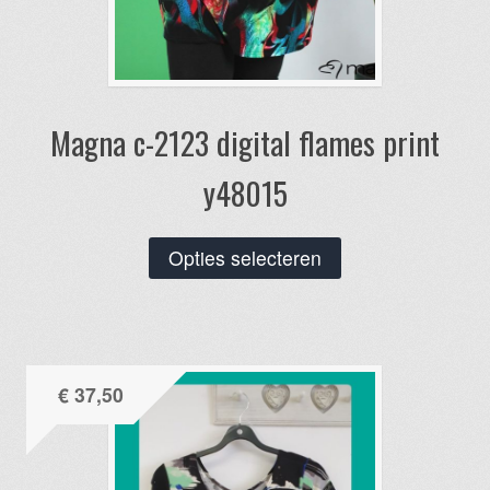
Magna c-2123 digital flames print
y48015
Dit
Opties selecteren
product
heeft
meerdere
variaties.
€
37,50
Deze
optie
kan