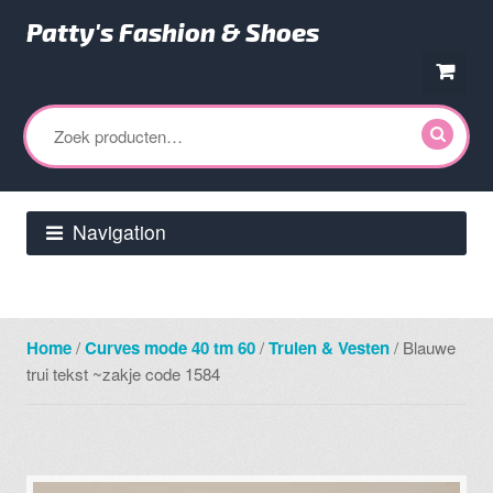
Patty's Fashion & Shoes
Ga
Ga
door
direct
Zoeken
naar
naar
naar:
navigatie
de
inhoud
Navigation
Home
/
Curves mode 40 tm 60
/
Truien & Vesten
/ Blauwe
trui tekst ~zakje code 1584