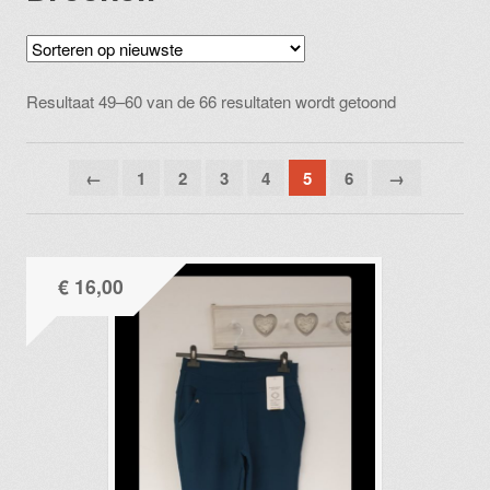
Gesorteerd
Resultaat 49–60 van de 66 resultaten wordt getoond
op
nieuwste
←
1
2
3
4
5
6
→
€
16,00