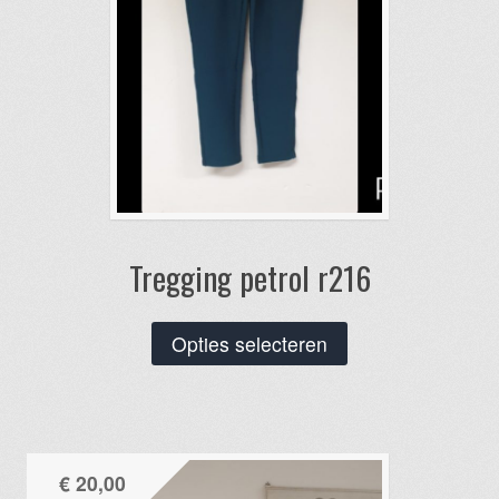
Tregging petrol r216
Dit
Opties selecteren
product
heeft
meerdere
variaties.
€
20,00
Deze