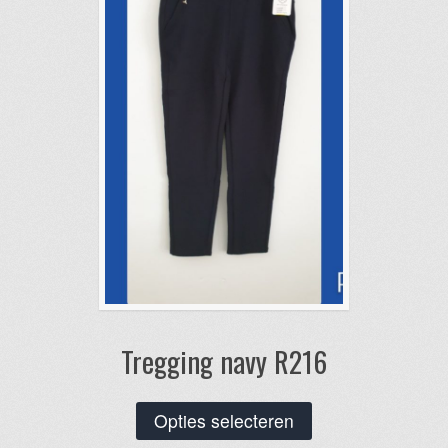
gekozen
worden
op
de
productpagina
Tregging navy R216
Dit
Opties selecteren
product