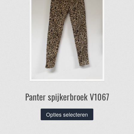
Panter spijkerbroek V1067
Dit
Opties selecteren
product
heeft