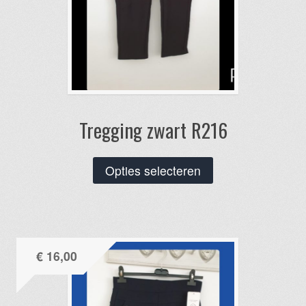
Tregging zwart R216
Dit
Opties selecteren
product
heeft
meerdere
variaties.
€
16,00
Deze
optie
kan