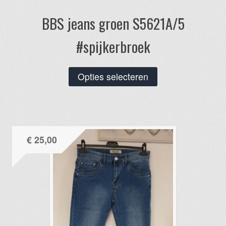
BBS jeans groen S5621A/5
#spijkerbroek
Dit
Opties selecteren
product
heeft
meerdere
variaties.
€
25,00
Deze
optie
kan
gekozen
worden
op