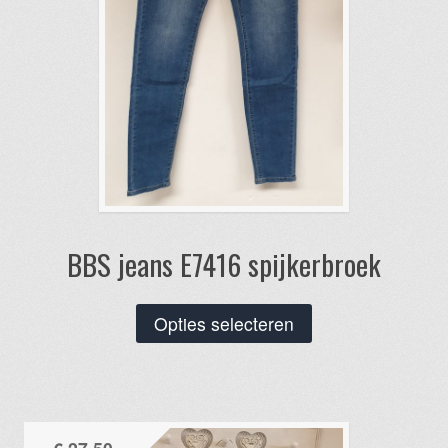
de
productpagina
BBS jeans E7416 spijkerbroek
Dit
Opties selecteren
product
heeft
meerdere
variaties.