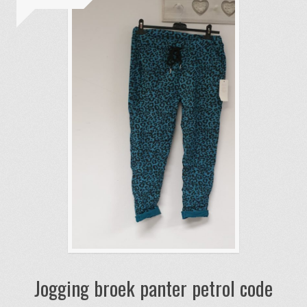
optie
kan
gekozen
worden
op
de
productpagina
Jogging broek panter petrol code