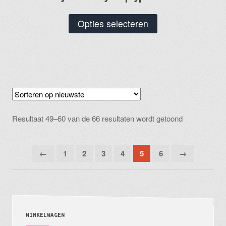
Dit
Opties selecteren
product
heeft
meerdere
variaties.
Deze
optie
Gesorteerd
kan
Resultaat 49–60 van de 66 resultaten wordt getoond
op
gekozen
nieuwste
worden
←
1
2
3
4
5
6
→
op
de
productpagina
WINKELWAGEN