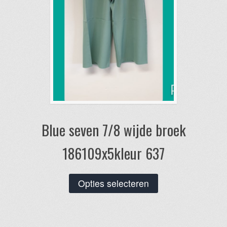
productpagina
Blue seven 7/8 wijde broek
186109x5kleur 637
Dit
Opties selecteren
product
heeft
meerdere