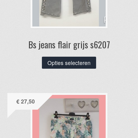
Bs jeans flair grijs s6207
Dit
Opties selecteren
product
heeft
meerdere
variaties.
€
27,50
Deze
optie
kan
gekozen