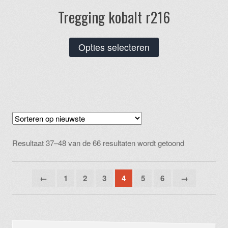
Tregging kobalt r216
Dit
Opties selecteren
product
heeft
meerdere
variaties.
Deze
optie
Gesorteerd
kan
Resultaat 37–48 van de 66 resultaten wordt getoond
op
gekozen
nieuwste
worden
←
1
2
3
4
5
6
→
op
de
productpagina