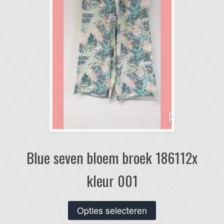
worden
op
de
productpagina
Blue seven bloem broek 186112x
kleur 001
Dit
Opties selecteren
product