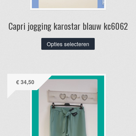
Capri jogging karostar blauw kc6062
Dit
Opties selecteren
product
heeft
meerdere
variaties.
€
34,50
Deze
optie
kan
gekozen
worden
op
de