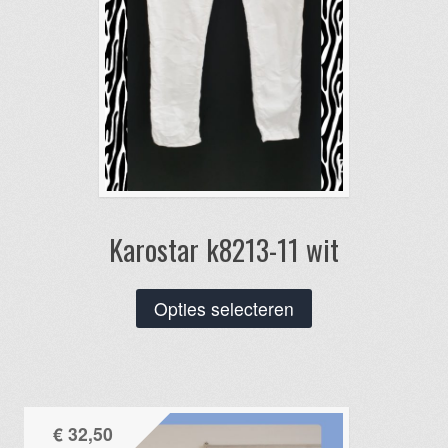
Karostar k8213-11 wit
Dit
Opties selecteren
product
heeft
meerdere
variaties.
€
32,50
Deze