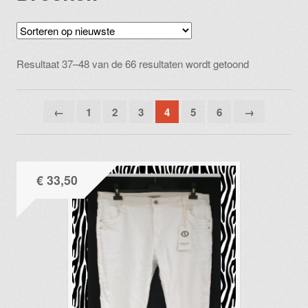
Gesorteerd
Resultaat 37–48 van de 66 resultaten wordt getoond
op
nieuwste
←
1
2
3
4
5
6
→
€
33,50