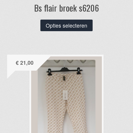
Bs flair broek s6206
Dit
Opties selecteren
product
heeft
meerdere
variaties.
€
21,00
Deze
optie
kan
gekozen
worden
op
de
productpagina