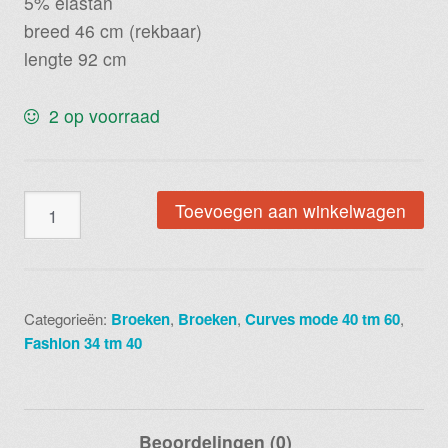
5% elastan
breed 46 cm (rekbaar)
lengte 92 cm
2 op voorraad
Camel
Toevoegen aan winkelwagen
broek
zwarte
print
code
Categorieën:
Broeken
,
Broeken
,
Curves mode 40 tm 60
,
1226
Fashion 34 tm 40
aantal
Beoordelingen (0)