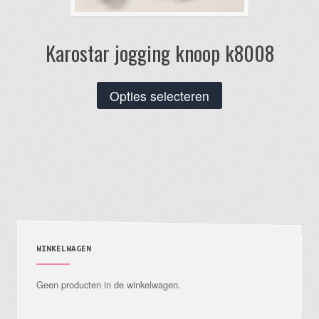
Karostar jogging knoop k8008
Dit
Opties selecteren
product
heeft
meerdere
variaties.
Deze
optie
kan
gekozen
WINKELWAGEN
worden
Geen producten in de winkelwagen.
op
de