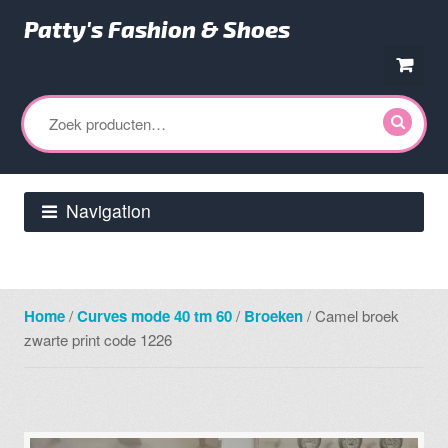
Patty's Fashion & Shoes
Ga
Ga
door
direct
Zoeken
naar
naar
naar:
navigatie
de
inhoud
Navigation
Home
/
Curves mode 40 tm 60
/
Broeken
/ Camel broek
zwarte print code 1226