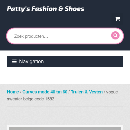
Patty's Fashion & Shoes
Ga
Ga
door
direct
Zoeken
naar
naar
naar:
navigatie
de
inhoud
Navigation
Home
/
Curves mode 40 tm 60
/
Truien & Vesten
/ vogue
sweater beige code 1583