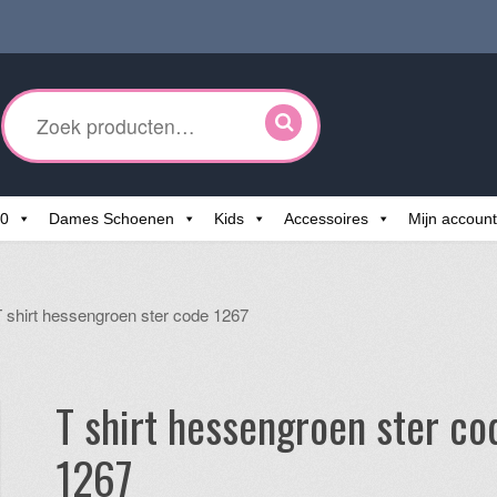
ken
r:
60
Dames Schoenen
Kids
Accessoires
Mijn account
T shirt hessengroen ster code 1267
T shirt hessengroen ster co
1267