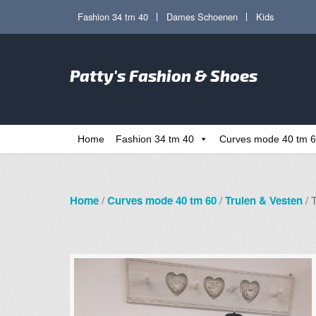
Ga
Ga
Fashion 34 tm 40
Dames Schoenen
Kids
door
direct
naar
naar
Zoe
navigatie
de
Patty's Fashion & Shoes
naa
inhoud
Home
Fashion 34 tm 40
Curves mode 40 tm 
Home
/
Curves mode 40 tm 60
/
Truien & Vesten
/ 