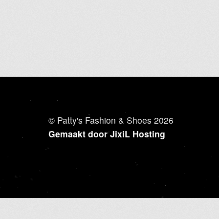
variaties.
Deze
optie
kan
gekozen
worden
op
de
productpagina
© Patty's Fashion & Shoes 2026
Gemaakt door JixiL Hosting