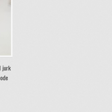
 jurk
code