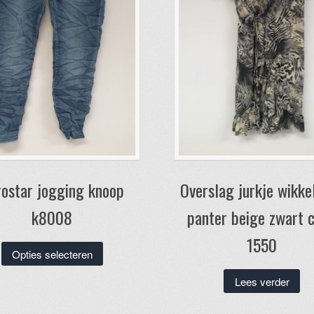
ostar jogging knoop
Overslag jurkje wikkel
k8008
panter beige zwart 
1550
Dit
Opties selecteren
product
Lees verder
heeft
meerdere