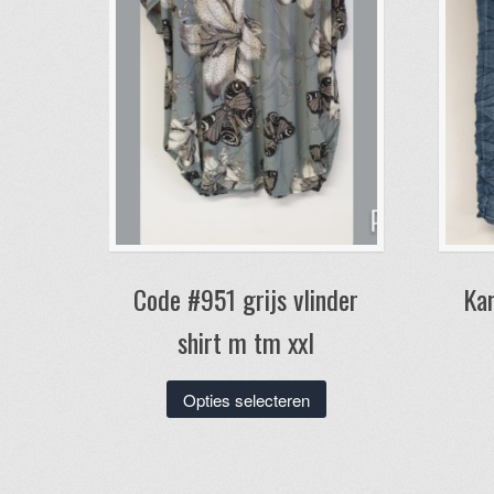
Code #951 grijs vlinder
Kar
shirt m tm xxl
Dit
Opties selecteren
product
heeft
meerdere