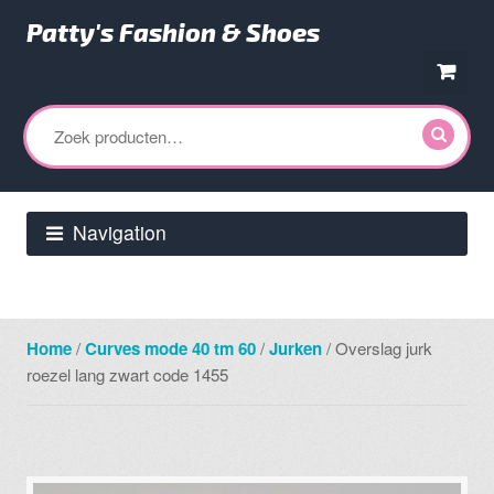
Patty's Fashion & Shoes
Ga
Ga
door
direct
Zoeken
naar
naar
naar:
navigatie
de
inhoud
Navigation
Home
/
Curves mode 40 tm 60
/
Jurken
/ Overslag jurk
roezel lang zwart code 1455