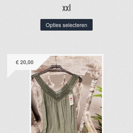
xxl
Dit
Opties selecteren
product
heeft
meerdere
variaties.
€
20,00
Deze
optie
kan
gekozen
worden
op
de
productpagina