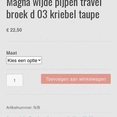
Magna wijde pijpen travel
broek d 03 kriebel taupe
€
22,50
Maat
Magna
Toevoegen aan winkelwagen
wijde
pijpen
travel
broek
Artikelnummer:
N/B
d