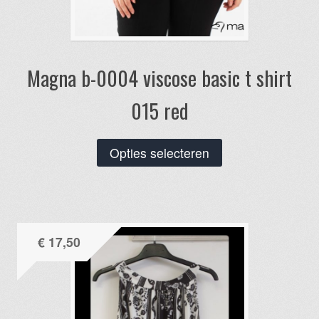
Magna b-0004 viscose basic t shirt
015 red
Dit
Opties selecteren
product
heeft
meerdere
variaties.
€
17,50
Deze
optie
kan
gekozen