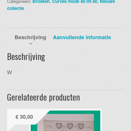
Categorieën:
Broeken
,
Curves mode 40 tm 60
,
Nieuwe
03
collectie
kriebel
taupe
aantal
Beschrijving
Aanvullende informatie
Beschrijving
W
Gerelateerde producten
€
30,00