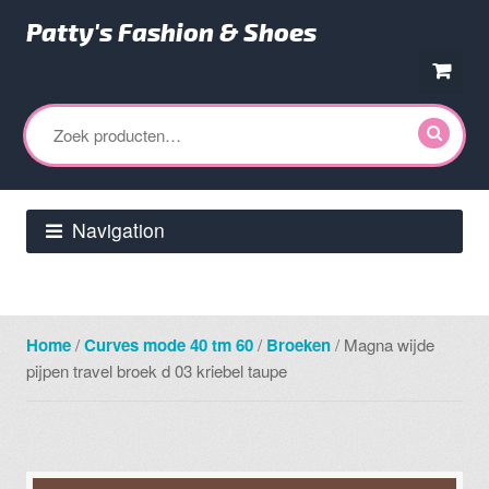
Patty's Fashion & Shoes
Ga
Ga
door
direct
Zoeken
naar
naar
naar:
navigatie
de
inhoud
Navigation
Home
/
Curves mode 40 tm 60
/
Broeken
/ Magna wijde
pijpen travel broek d 03 kriebel taupe