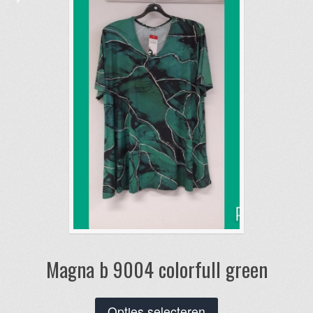
Magna b 9004 colorfull green
Dit
Opties selecteren