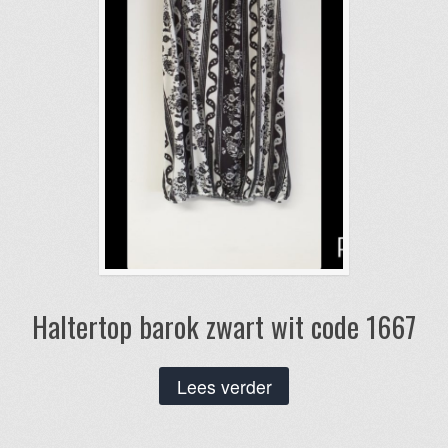
worden
op
de
productpagina
Haltertop barok zwart wit code 1667
Lees verder