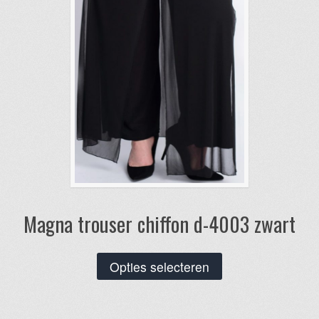
Magna trouser chiffon d-4003 zwart
Dit
Opties selecteren
product
heeft