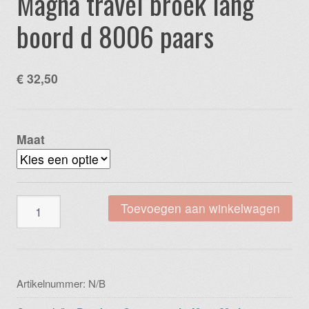
Magna travel broek lang
boord d 8006 paars
€
32,50
Maat
Magna
Toevoegen aan winkelwagen
travel
broek
lang
boord
Artikelnummer:
N/B
d