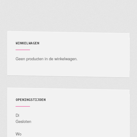
meerdere
variaties.
Deze
optie
kan
gekozen
WINKELWAGEN
worden
Geen producten in de winkelwagen.
op
de
productpagina
OPENINGSTIJDEN
Di
Gesloten
Wo