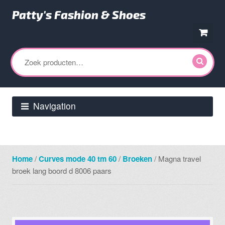
Patty's Fashion & Shoes
Ga
Ga
door
direct
Zoeken
naar
naar
naar:
navigatie
de
inhoud
Navigation
Home
/
Curves mode 40 tm 60
/
Broeken
/ Magna travel
broek lang boord d 8006 paars