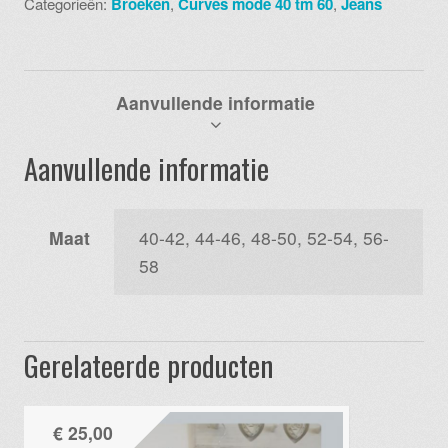
Categorieën:
Broeken
,
Curves mode 40 tm 60
,
Jeans
8006
paars
aantal
Aanvullende informatie
Aanvullende informatie
Maat
40-42, 44-46, 48-50, 52-54, 56-
58
Gerelateerde producten
€
25,00