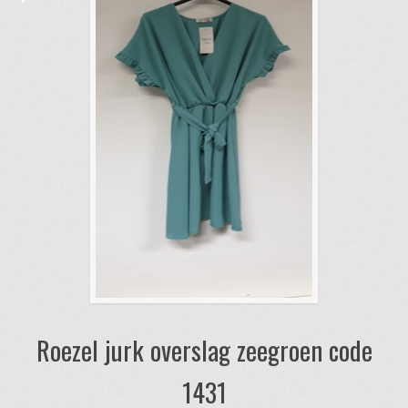
kan
gekozen
worden
op
de
productpagina
Roezel jurk overslag zeegroen code
1431