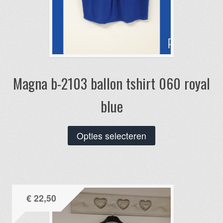
Magna b-2103 ballon tshirt 060 royal
blue
Dit
Opties selecteren
product
heeft
meerdere
variaties.
€
22,50
Deze
optie