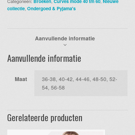
Categorieën:
Broeken
,
Curves mode 40 tm 60
,
Nieuwe
aantal
collectie
,
Ondergoed & Pyjama's
Aanvullende informatie
Aanvullende informatie
Maat
36-38, 40-42, 44-46, 48-50, 52-
54, 56-58
Gerelateerde producten