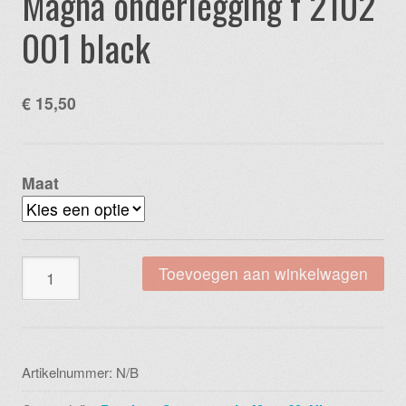
Magna onderlegging f 2102
001 black
€
15,50
Maat
Magna
Toevoegen aan winkelwagen
onderlegging
f
2102
001
Artikelnummer:
N/B
black