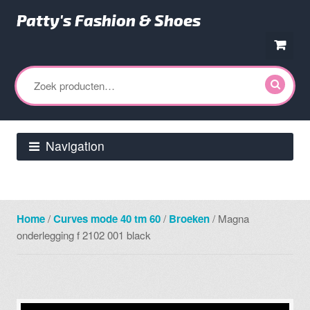
Patty's Fashion & Shoes
Ga
Ga
door
direct
Zoeken
naar
naar
naar:
navigatie
de
inhoud
Navigation
Home
/
Curves mode 40 tm 60
/
Broeken
/ Magna
onderlegging f 2102 001 black