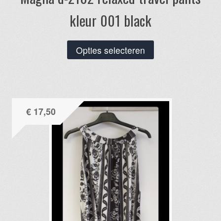
kleur 001 black
Dit
Opties selecteren
product
heeft
meerdere
variaties.
€
17,50
Deze
optie
kan
gekozen
worden
op
de
productpagina