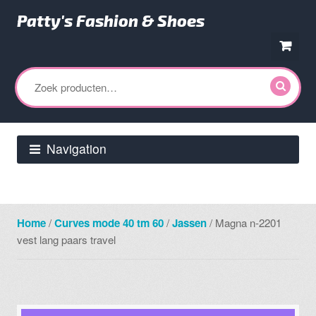
Patty's Fashion & Shoes
Ga
Ga
door
direct
Zoeken
naar
naar
naar:
navigatie
de
inhoud
Navigation
Home
/
Curves mode 40 tm 60
/
Jassen
/ Magna n-2201
vest lang paars travel