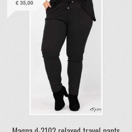
€
35,00
Magna d-2102 relaxed travel pants