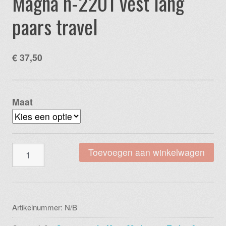
Magna n-2201 vest lang
paars travel
€
37,50
Maat
Magna
Toevoegen aan winkelwagen
n-
2201
vest
lang
Artikelnummer:
N/B
paars