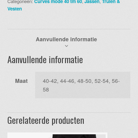
Categorieën:
Curves mode 40 tm 60
,
Jassen
,
Truien &
travel
Vesten
aantal
Aanvullende informatie
Aanvullende informatie
Maat
40-42, 44-46, 48-50, 52-54, 56-
58
Gerelateerde producten