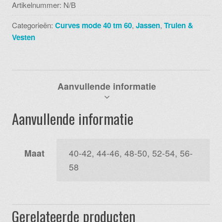
lang
Artikelnummer:
N/B
leather
Categorieën:
Curves mode 40 tm 60
,
Jassen
,
Truien &
look
Vesten
travel
001
black
Aanvullende informatie
aantal
Aanvullende informatie
Maat
40-42, 44-46, 48-50, 52-54, 56-
58
Gerelateerde producten