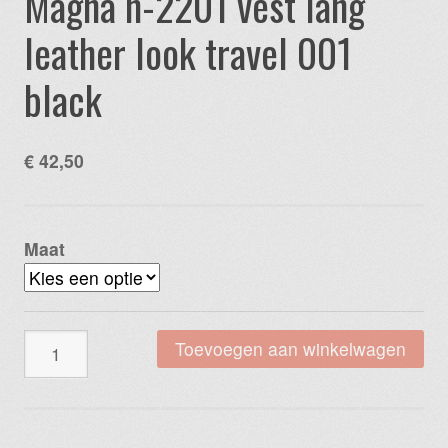
Magna n-2201 vest lang
leather look travel 001
black
€
42,50
Maat
Magna
Toevoegen aan winkelwagen
n-
2201
vest