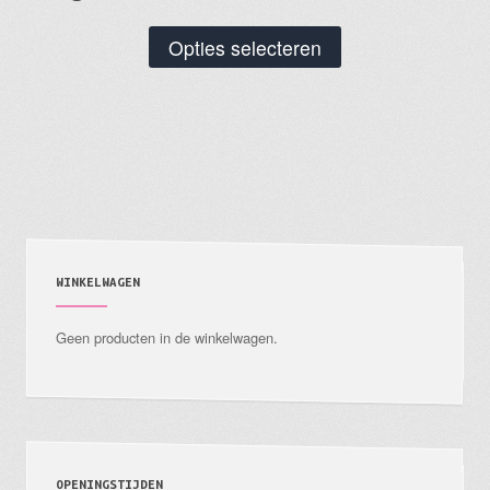
Dit
Opties selecteren
product
heeft
meerdere
variaties.
Deze
optie
kan
gekozen
WINKELWAGEN
worden
Geen producten in de winkelwagen.
op
de
productpagina
OPENINGSTIJDEN