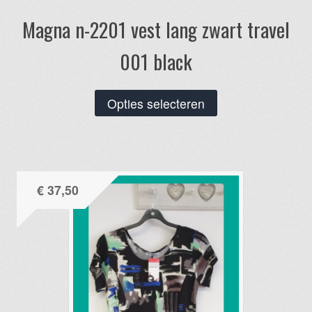
Magna n-2201 vest lang zwart travel
001 black
Dit
Opties selecteren
product
heeft
meerdere
variaties.
€
37,50
Deze
optie
kan
gekozen
worden
op