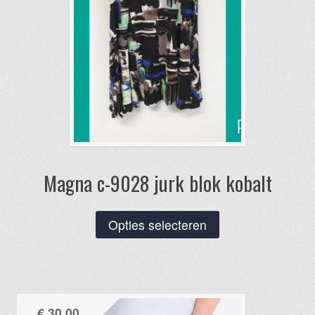
de
productpagina
Magna c-9028 jurk blok kobalt
Dit
Opties selecteren
product
heeft
meerdere
variaties.
€
30,00