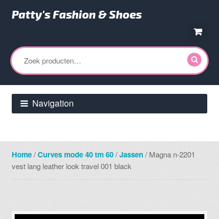
Patty's Fashion & Shoes
Ga
Ga
door
direct
Zoeken
naar
naar
naar:
navigatie
de
inhoud
Navigation
Home
/
Curves mode 40 tm 60
/
Jassen
/ Magna n-2201
vest lang leather look travel 001 black