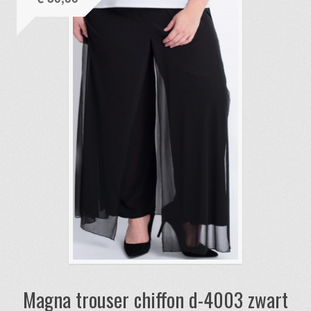
Deze
optie
kan
gekozen
worden
op
de
productpagina
Magna trouser chiffon d-4003 zwart