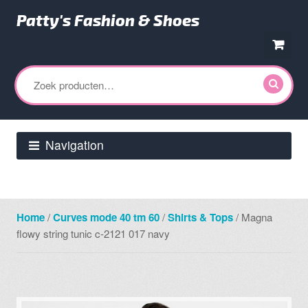
Patty's Fashion & Shoes
Ga
Ga
door
direct
Zoeken
naar
naar
naar:
navigatie
de
inhoud
Navigation
Home
/
Curves mode 40 tm 60
/
Shirts & Tops
/ Magna
flowy string tunic c-2121 017 navy