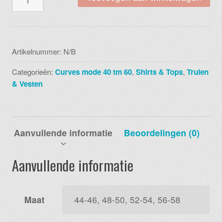
flowy
string
tunic
c-
Artikelnummer:
N/B
2121
Categorieën:
Curves mode 40 tm 60
,
Shirts & Tops
,
Truien
017
& Vesten
navy
aantal
Aanvullende informatie
Beoordelingen (0)
Aanvullende informatie
Maat
44-46, 48-50, 52-54, 56-58