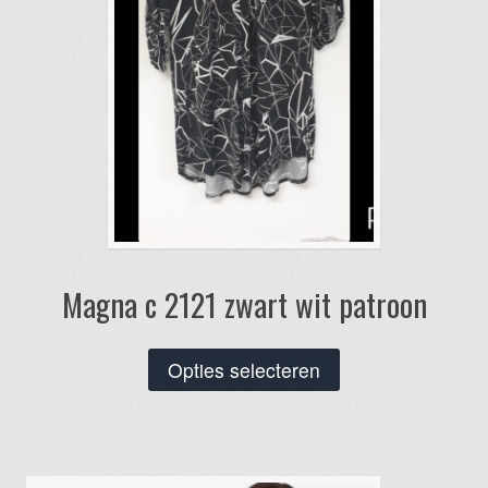
de
productpagina
Magna c 2121 zwart wit patroon
Dit
Opties selecteren
product
heeft
meerdere
variaties.