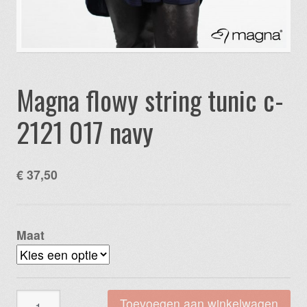
Magna flowy string tunic c-
2121 017 navy
€
37,50
Maat
Magna
Toevoegen aan winkelwagen