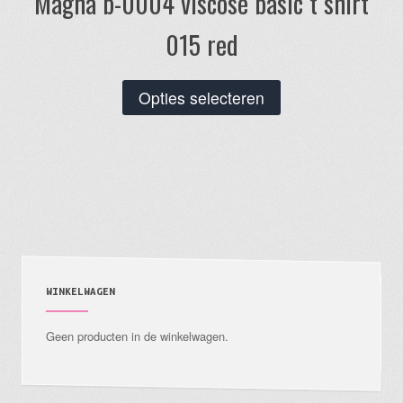
Magna b-0004 viscose basic t shirt
015 red
Dit
Opties selecteren
product
heeft
meerdere
variaties.
Deze
optie
kan
gekozen
WINKELWAGEN
worden
Geen producten in de winkelwagen.
op
de
productpagina