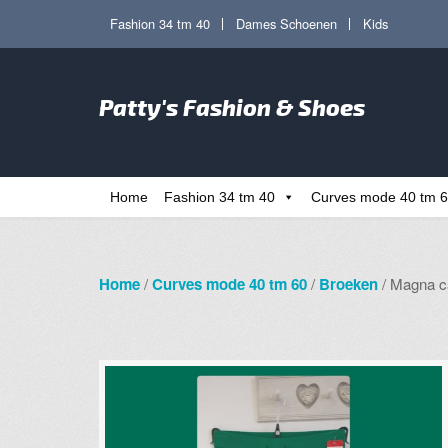
Ga
Ga
Fashion 34 tm 40
Dames Schoenen
Kids
door
direct
naar
naar
Zoe
navigatie
de
Patty's Fashion & Shoes
naa
inhoud
Home
Fashion 34 tm 40
Curves mode 40 tm 
Home
/
Curves mode 40 tm 60
/
Broeken
/ Magna ca