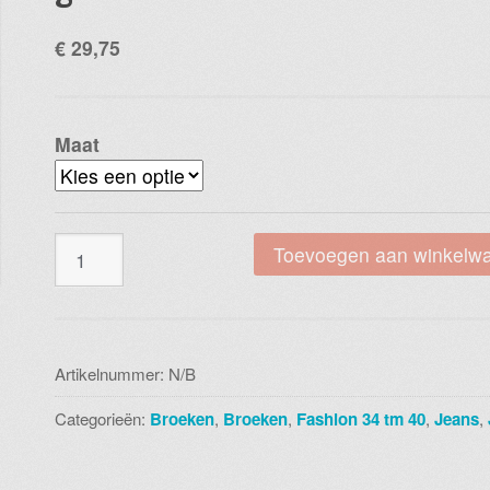
€
29,75
Maat
Magna
Toevoegen aan winkelw
capri
E7001
058
brazil
Artikelnummer:
N/B
green
Categorieën:
Broeken
,
Broeken
,
Fashion 34 tm 40
,
Jeans
,
aantal