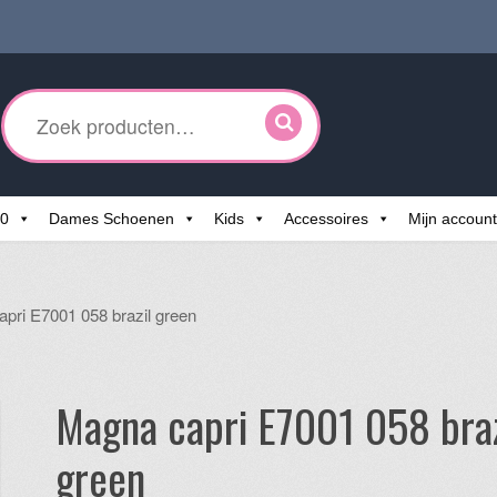
ken
r:
60
Dames Schoenen
Kids
Accessoires
Mijn account
pri E7001 058 brazil green
Magna capri E7001 058 braz
green