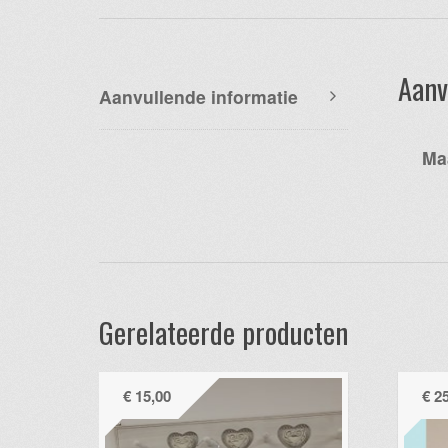
Aanv
Aanvullende informatie
Ma
Gerelateerde producten
€
15,00
€
25