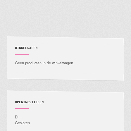
meerdere
variaties.
Deze
optie
kan
gekozen
WINKELWAGEN
worden
Geen producten in de winkelwagen.
op
de
productpagina
OPENINGSTIJDEN
Di
Gesloten