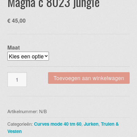
Magna c 8023 jungle
€
45,00
Maat
Magna
Toevoegen aan winkelwagen
c
8023
jungle
aantal
Artikelnummer:
N/B
Categorieën:
Curves mode 40 tm 60
,
Jurken
,
Truien &
Vesten