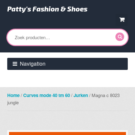
Patty's Fashion & Shoes
Ga
Ga
door
direct
Zoeken
naar
naar
naar:
navigatie
de
inhoud
Navigation
Home
/
Curves mode 40 tm 60
/
Jurken
/ Magna c 8023
jungle