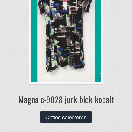
Magna c-9028 jurk blok kobalt
Dit
Opties selecteren
product
heeft