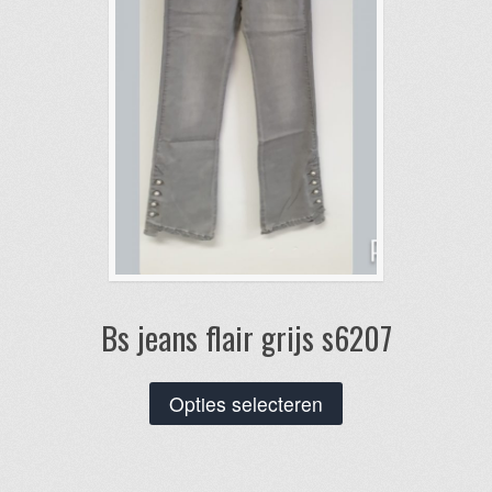
Bs jeans flair grijs s6207
Dit
Opties selecteren
product
heeft
meerdere