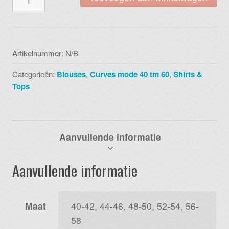
c
2121
x93026
flowing
Artikelnummer:
N/B
lines
Categorieën:
Blouses
,
Curves mode 40 tm 60
,
Shirts &
plum
Tops
aantal
Aanvullende informatie
Aanvullende informatie
Maat
40-42, 44-46, 48-50, 52-54, 56-
58