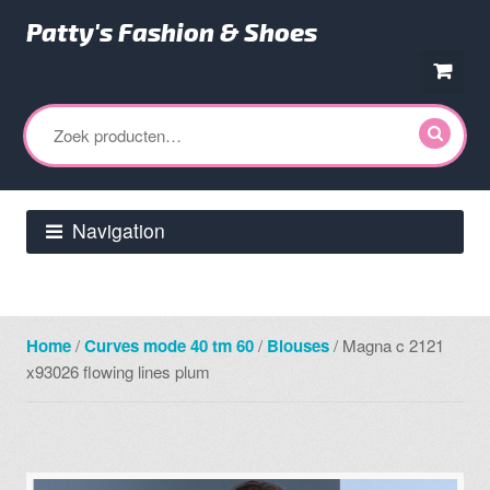
Patty's Fashion & Shoes
Ga
Ga
door
direct
Zoeken
naar
naar
naar:
navigatie
de
inhoud
Navigation
Home
/
Curves mode 40 tm 60
/
Blouses
/ Magna c 2121
x93026 flowing lines plum