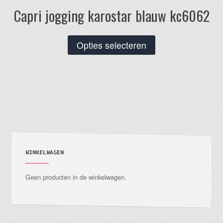
Capri jogging karostar blauw kc6062
Dit
Opties selecteren
product
heeft
meerdere
variaties.
Deze
optie
kan
gekozen
WINKELWAGEN
worden
Geen producten in de winkelwagen.
op
de
productpagina