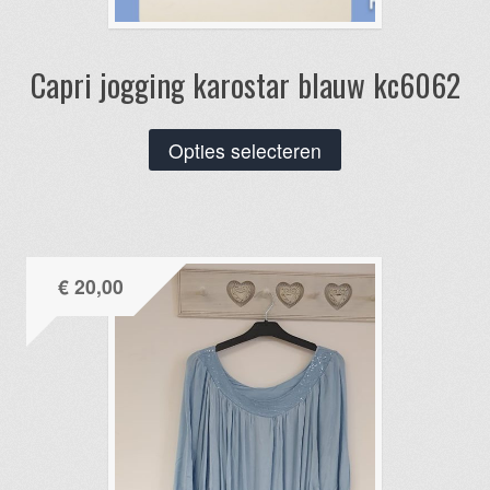
Capri jogging karostar blauw kc6062
Dit
Opties selecteren
product
heeft
meerdere
variaties.
€
20,00
Deze
optie
kan
gekozen
worden
op
de