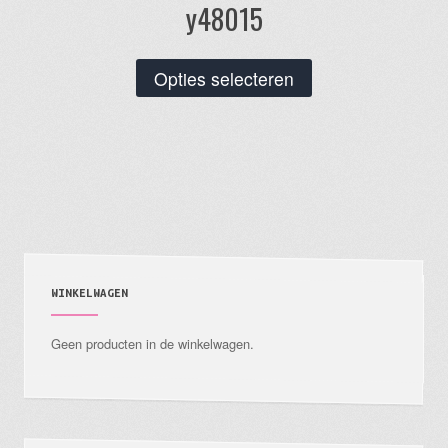
y48015
Dit
Opties selecteren
product
heeft
meerdere
variaties.
Deze
optie
kan
gekozen
WINKELWAGEN
worden
Geen producten in de winkelwagen.
op
de
productpagina