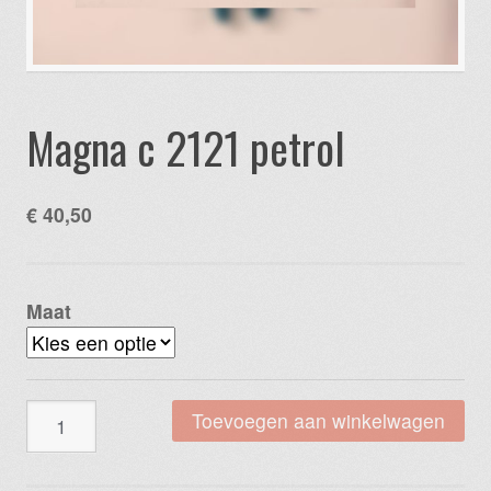
Magna c 2121 petrol
€
40,50
Maat
Magna
Toevoegen aan winkelwagen
c
2121