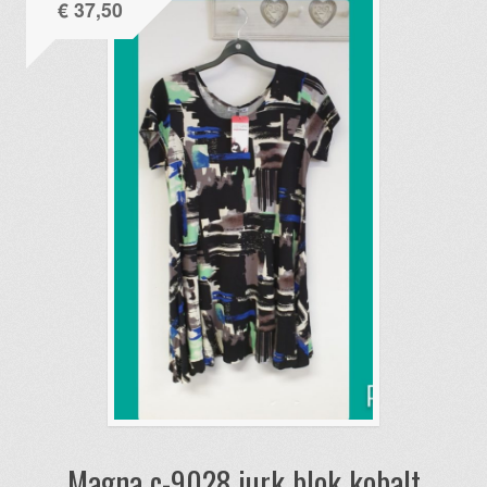
€
37,50
Magna c-9028 jurk blok kobalt