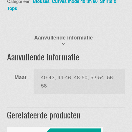
Categorieën:
Blouses
,
Curves mode 40 tm 60
,
Shirts &
aantal
Tops
Aanvullende informatie
Aanvullende informatie
Maat
40-42, 44-46, 48-50, 52-54, 56-
58
Gerelateerde producten