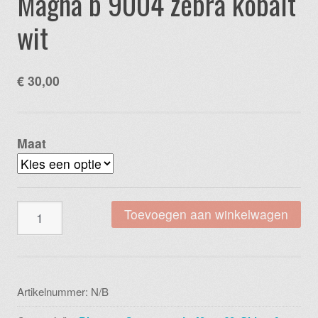
Magna b 9004 zebra kobalt
wit
€
30,00
Maat
Magna
Toevoegen aan winkelwagen
b
9004
zebra
kobalt
Artikelnummer:
N/B
wit