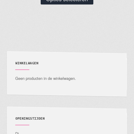
product
heeft
meerdere
variaties.
Deze
optie
kan
gekozen
WINKELWAGEN
worden
Geen producten in de winkelwagen.
op
de
productpagina
OPENINGSTIJDEN
Di