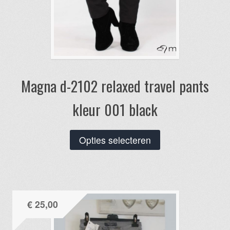
Magna d-2102 relaxed travel pants
kleur 001 black
Dit
Opties selecteren
product
heeft
meerdere
variaties.
€
25,00
Deze
optie