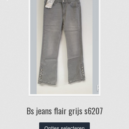
kan
gekozen
worden
op
de
productpagina
Bs jeans flair grijs s6207
Dit
Opties selecteren