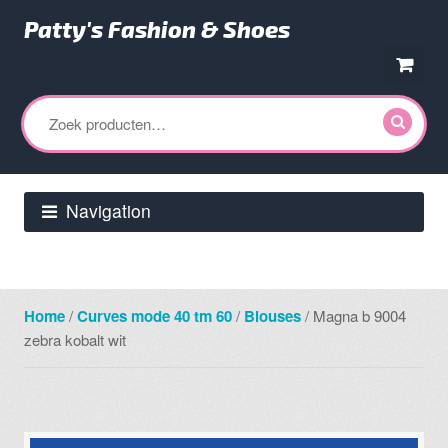
Patty's Fashion & Shoes
Ga
Ga
door
direct
Zoeken
naar
naar
naar:
navigatie
de
inhoud
Navigation
Home
/
Curves mode 40 tm 60
/
Blouses
/ Magna b 9004
zebra kobalt wit