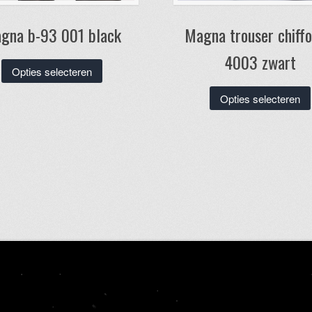
gna b-93 001 black
Magna trouser chiffo
4003 zwart
Dit
Opties selecteren
product
Opties selecteren
heeft
meerdere
variaties.
Deze
optie
kan
gekozen
worden
op
de
productpagina