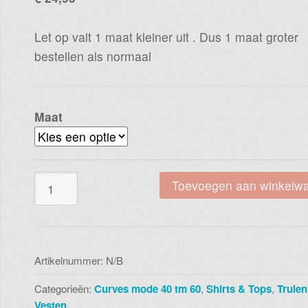
Let op valt 1 maat kleiner uit . Dus 1 maat groter
bestellen als normaal
Maat
Magna
Toevoegen aan winkelw
b
04
kobalt
flower
Artikelnummer:
N/B
aantal
Categorieën:
Curves mode 40 tm 60
,
Shirts & Tops
,
Truien
Vesten