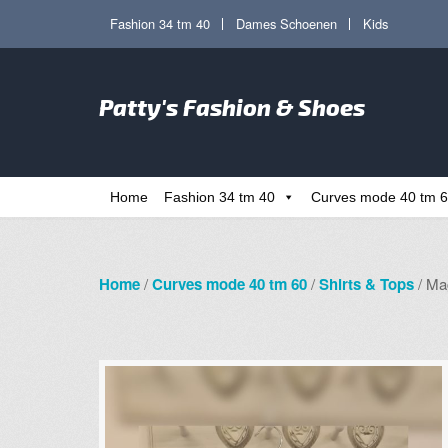
Ga
Ga
Fashion 34 tm 40
Dames Schoenen
Kids
door
direct
naar
naar
Zoe
navigatie
de
Patty's Fashion & Shoes
naa
inhoud
Home
Fashion 34 tm 40
Curves mode 40 tm 
Home
/
Curves mode 40 tm 60
/
Shirts & Tops
/ Mag