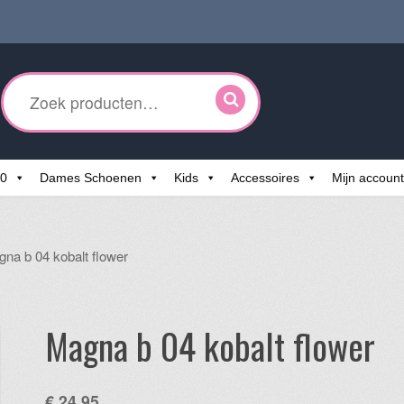
ken
r:
60
Dames Schoenen
Kids
Accessoires
Mijn account
na b 04 kobalt flower
Magna b 04 kobalt flower
€
24,95