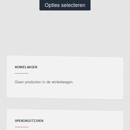
Dit
Opties selecteren
product
heeft
meerdere
variaties.
Deze
optie
kan
gekozen
WINKELWAGEN
worden
Geen producten in de winkelwagen.
op
de
productpagina
OPENINGSTIJDEN