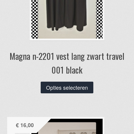
Magna n-2201 vest lang zwart travel
001 black
Dit
Opties selecteren
product
heeft
meerdere
variaties.
€
16,00
Deze