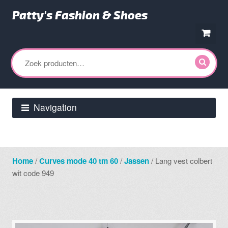
Patty's Fashion & Shoes
Ga
Ga
door
direct
Zoeken
naar
naar
naar:
navigatie
de
inhoud
Navigation
Home
/
Curves mode 40 tm 60
/
Jassen
/ Lang vest colbert
wit code 949