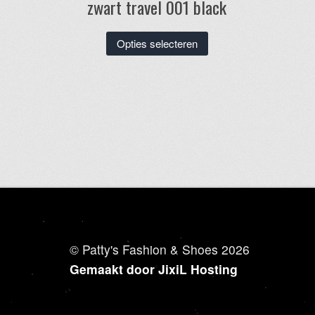
zwart travel 001 black
Dit
Opties selecteren
product
heeft
meerdere
variaties.
Deze
optie
kan
gekozen
worden
op
de
productpagina
© Patty's Fashion & Shoes 2026
Gemaakt door JixiL Hosting