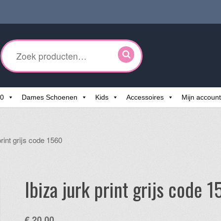
ken
r:
60
Dames Schoenen
Kids
Accessoires
Mijn account
print grijs code 1560
Ibiza jurk print grijs code 
€
20,00