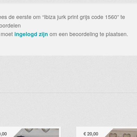
es de eerste om “Ibiza jurk print grijs code 1560” te
oordelen
 moet
ingelogd zijn
om een beoordeling te plaatsen.
,00
€
20,00