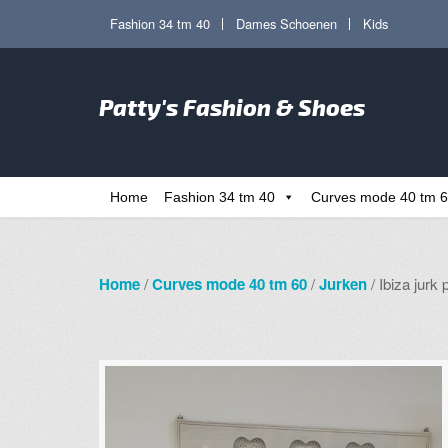
Ga
Ga
Fashion 34 tm 40
Dames Schoenen
Kids
door
direct
naar
naar
Zoe
navigatie
de
Patty's Fashion & Shoes
naa
inhoud
Home
Fashion 34 tm 40
Curves mode 40 tm 
Home
/
Curves mode 40 tm 60
/
Jurken
/ Ibiza jurk 