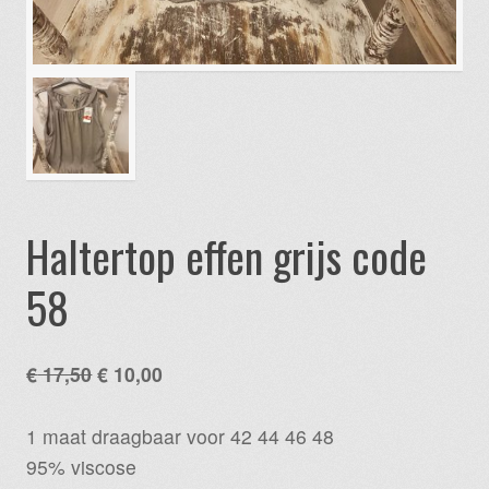
Haltertop effen grijs code
58
Oorspronkelijke
Huidige
€
17,50
€
10,00
prijs
prijs
was:
is:
1 maat draagbaar voor 42 44 46 48
€ 17,50.
€ 10,00.
95% viscose