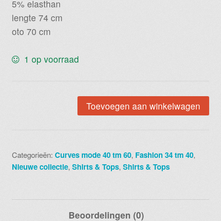
5% elasthan
lengte 74 cm
oto 70 cm
1 op voorraad
Haltertop
Toevoegen aan winkelwagen
effen
grijs
code
Categorieën:
Curves mode 40 tm 60
,
Fashion 34 tm 40
,
58
Nieuwe collectie
,
Shirts & Tops
,
Shirts & Tops
aantal
Beoordelingen (0)