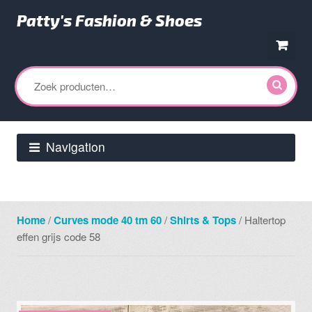
Patty's Fashion & Shoes
Ga
Ga
door
direct
Zoeken
naar
naar
naar:
navigatie
de
inhoud
Navigation
Home
/
Curves mode 40 tm 60
/
Shirts & Tops
/ Haltertop
effen grijs code 58