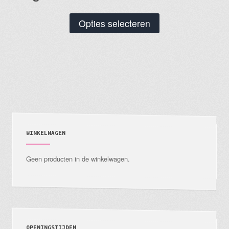
Dit
Opties selecteren
product
heeft
meerdere
variaties.
Deze
optie
kan
gekozen
WINKELWAGEN
worden
Geen producten in de winkelwagen.
op
de
productpagina
OPENINGSTIJDEN