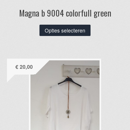
Magna b 9004 colorfull green
Dit
Opties selecteren
product
heeft
meerdere
variaties.
€
20,00
Deze
optie
kan
gekozen
worden
op
de
productpagina