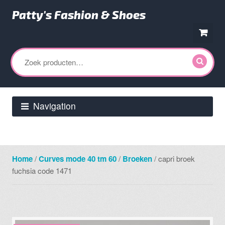
Patty's Fashion & Shoes
Ga
Ga
door
direct
Zoeken
naar
naar
naar:
navigatie
de
inhoud
Navigation
Home
/
Curves mode 40 tm 60
/
Broeken
/ capri broek
fuchsia code 1471