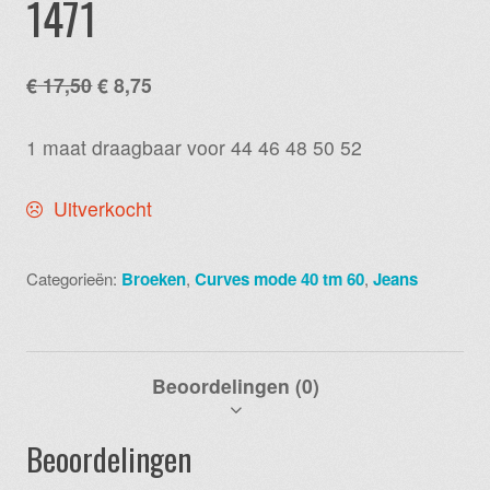
1471
Oorspronkelijke
Huidige
€
17,50
€
8,75
prijs
prijs
was:
is:
1 maat draagbaar voor 44 46 48 50 52
€ 17,50.
€ 8,75.
Uitverkocht
Categorieën:
Broeken
,
Curves mode 40 tm 60
,
Jeans
Beoordelingen (0)
Beoordelingen